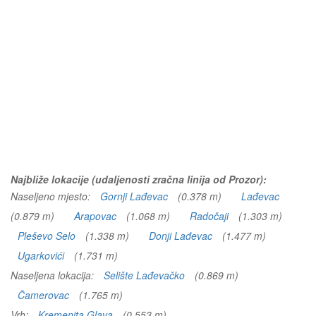
Najbliže lokacije (udaljenosti zračna linija od Prozor):
Naseljeno mjesto:
Gornji Lađevac
(0.378 m)
Lađevac
(0.879 m)
Arapovac
(1.068 m)
Radočaji
(1.303 m)
Pleševo Selo
(1.338 m)
Donji Lađevac
(1.477 m)
Ugarkovići
(1.731 m)
Naseljena lokacija:
Selište Lađevačko
(0.869 m)
Čamerovac
(1.765 m)
Vrh:
Kremenita Glava
(0.553 m)