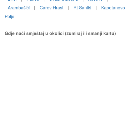
Arambašići
|
Carev Hrast
|
Rt Santiš
|
Kapetanovo
Polje
Gdje naći smještaj u okolici (zumiraj ili smanji kartu)