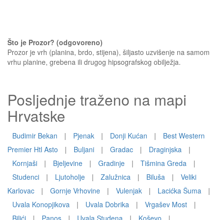
Što je Prozor? (odgovoreno)
Prozor je vrh (planina, brdo, stijena), šiljasto uzvišenje na samom
vrhu planine, grebena ili drugog hipsografskog obilježja.
Posljednje traženo na mapi
Hrvatske
Budimir Bekan
|
Pjenak
|
Donji Kućan
|
Best Western
Premier Htl Asto
|
Buljani
|
Gradac
|
Draginjska
|
Kornjaši
|
Bjeljevine
|
Gradinje
|
Tišmina Greda
|
Studenci
|
Ljutoholje
|
Zalužnica
|
Biluša
|
Veliki
Karlovac
|
Gornje Vrhovine
|
Vulenjak
|
Lacićka Šuma
|
Uvala Konopjikova
|
Uvala Dobrika
|
Vrgašev Most
|
Bilići
|
Panos
|
Uvala Studena
|
Koševo
|