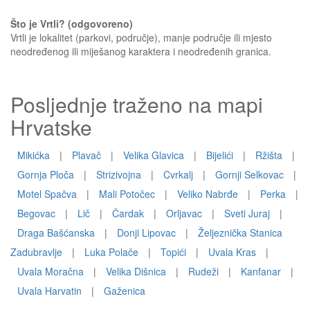
Što je Vrtli? (odgovoreno)
Vrtli je lokalitet (parkovi, područje), manje područje ili mjesto
neodređenog ili miješanog karaktera i neodređenih granica.
Posljednje traženo na mapi
Hrvatske
Mikićka
|
Plavač
|
Velika Glavica
|
Bijelići
|
Ržišta
|
Gornja Ploča
|
Strizivojna
|
Cvrkalj
|
Gornji Selkovac
|
Motel Spačva
|
Mali Potočec
|
Veliko Nabrđe
|
Perka
|
Begovac
|
Lič
|
Čardak
|
Orljavac
|
Sveti Juraj
|
Draga Bašćanska
|
Donji Lipovac
|
Željeznička Stanica
Zadubravlje
|
Luka Polače
|
Topići
|
Uvala Kras
|
Uvala Moračna
|
Velika Dišnica
|
Rudeži
|
Kanfanar
|
Uvala Harvatin
|
Gaženica