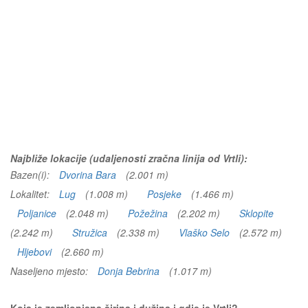
Najbliže lokacije (udaljenosti zračna linija od Vrtli):
Bazen(i):
Dvorina Bara
(2.001 m)
Lokalitet:
Lug
(1.008 m)
Posjeke
(1.466 m)
Poljanice
(2.048 m)
Požežina
(2.202 m)
Sklopite
(2.242 m)
Stružica
(2.338 m)
Vlaško Selo
(2.572 m)
Hljebovi
(2.660 m)
Naseljeno mjesto:
Donja Bebrina
(1.017 m)