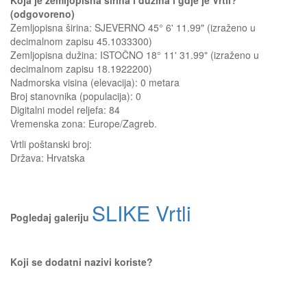
Koja je zemljopisna širina i dužina i gdje je Vrtli?
(odgovoreno)
Zemljopisna širina: SJEVERNO 45° 6' 11.99" (izraženo u
decimalnom zapisu 45.1033300)
Zemljopisna dužina: ISTOČNO 18° 11' 31.99" (izraženo u
decimalnom zapisu 18.1922200)
Nadmorska visina (elevacija):
0 metara
Broj stanovnika (populacija): 0
Digitalni model reljefa: 84
Vremenska zona: Europe/Zagreb.
Vrtli
poštanski broj:
Država:
Hrvatska
SLIKE Vrtli
Pogledaj galeriju
Koji se dodatni nazivi koriste?