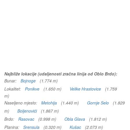
Najbliže lokacije (udaljenosti zračna linija od Oblo Brdo):
Bunar:
Bojnoge
(1.774 m)
Lokalitet:
Ponikve
(1.650 m)
Velike Hrastovice
(1.759
m)
Naseljeno mjesto:
Metohija
(1.440 m)
Gornje Selo
(1.829
m)
Boljenovići
(1.867 m)
Brdo:
Rasovac
(0.998 m)
Obla Glava
(1.812 m)
Planina:
Srensula
(0.320 m)
Kušac
(2.073 m)