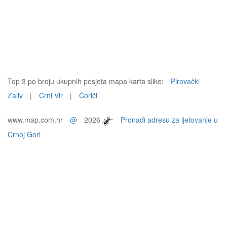
Top 3 po broju ukupnih posjeta mapa karta slike:
Pirovački
Zaliv
|
Crni Vir
|
Ćorići
www.map.com.hr
@
2026
Pronađi adresu za ljetovanje u
Crnoj Gori