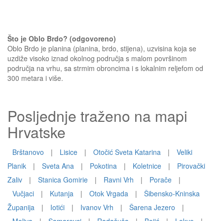
Što je Oblo Brdo? (odgovoreno)
Oblo Brdo je planina (planina, brdo, stijena), uzvisina koja se
uzdiže visoko iznad okolnog područja s malom površinom
područja na vrhu, sa strmim obroncima i s lokalnim reljefom od
300 metara i više.
Posljednje traženo na mapi
Hrvatske
Brštanovo
|
Lisice
|
Otočić Sveta Katarina
|
Veliki
Planik
|
Sveta Ana
|
Pokotina
|
Koletnice
|
Pirovački
Zaliv
|
Stanica Gomirie
|
Ravni Vrh
|
Porače
|
Vučjaci
|
Kutanja
|
Otok Vrgada
|
Šibensko-Kninska
Županija
|
Iotići
|
Ivanov Vrh
|
Šarena Jezero
|