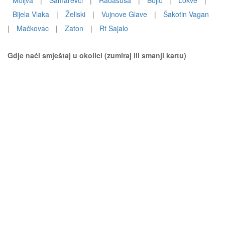
Moljva
|
Samarevci
|
Radašuša
|
Bojić
|
Lokve
|
Bijela Vlaka
|
Želiski
|
Vujnove Glave
|
Šakotin Vagan
|
Mačkovac
|
Zaton
|
Rt Sajalo
Gdje naći smještaj u okolici (zumiraj ili smanji kartu)