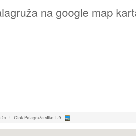
alagruža
na google map kart
uža
Otok Palagruža slike 1-9