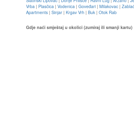
Slatinski Lipovac
|
Donje Prilišće
|
Ravni Lug
|
Aržano
|
Je
Vrba
|
Plasčica
|
Vodenica
|
Goveđari
|
Milakovac
|
Zabla
Apartments
|
Sinjar
|
Krgav Vrh
|
Buk
|
Otok Rab
Gdje naći smještaj u okolici (zumiraj ili smanji kartu)