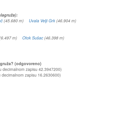
alagruža):
ač
(45.680 m)
Uvala Velji Grk
(46.904 m)
(6.497 m)
Otok Sušac
(46.398 m)
alagruža? (odgovoreno)
 u decimalnom zapisu 42.3947200)
 u decimalnom zapisu 16.2630600)