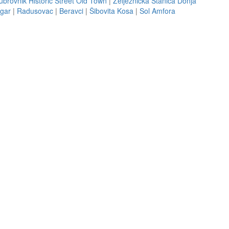
ubrovnik Historic Street Old Town
|
Željeznička Stanica Donja
gar
|
Radusovac
|
Beravci
|
Šibovita Kosa
|
Sol Amfora