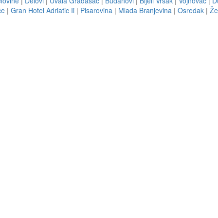
lovine
|
Delovi
|
Uvala Gradašac
|
Budanovi
|
Bijeli Vršak
|
Vojnovac
|
D
će
|
Gran Hotel Adriatic Ii
|
Pisarovina
|
Mlada Branjevina
|
Osredak
|
Že