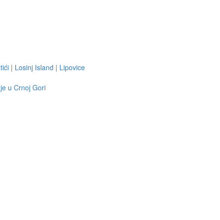
ići
|
Losinj Island
|
Lipovice
je u Crnoj Gori