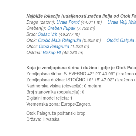
Najbliže lokacije (udaljenosti zračna linija od Otok P
Drage (zatoni):
Uvala Portić
(44.011 m)
Uvala Velji Kol
Greben(i):
Greben Pupak
(7.792 m)
Brdo:
Sušac Vrh
(46.277 m)
Otok:
Otočić Mala Palagruža
(0.658 m)
Otočić Galijula
Otoci:
Otoci Palagruža
(1.223 m)
Oštrina:
Biskup Rt
(45.280 m)
Koja je zemljopisna širina i dužina i gdje je Otok P
Zemljopisna širina: SJEVERNO 42° 23' 40.99" (izraženo
Zemljopisna dužina: ISTOČNO 16° 15' 47.02" (izraženo
Nadmorska visina (elevacija):
0 metara
Broj stanovnika (populacija): 0
Digitalni model reljefa: 1
Vremenska zona: Europe/Zagreb.
Otok Palagruža
poštanski broj:
Država:
Hrvatska