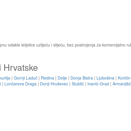
nu odakle letjelice uzlijeću i slijeću, bez postrojenja za komercijalno r
i Hrvatske
kurilja
|
Gornji Laduč
|
Redina
|
Dolje
|
Donja Bistra
|
Ljubošina
|
Koriči
i
|
Lončareva Draga
|
Donji Hruševec
|
Stublić
|
Ivanić-Grad
|
Armanjišć