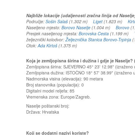
Najbliže lokacije (udaljenosti zračna linija od Naselje
Područje:
Sošin Salaš
(1.302 m)
Liget
(1.823 m)
Kirt
Naseljeno mjesto:
Borovo Naselje
(1.004 m)
Borovo
(1
Presjek naseljenog mjesta:
Borovska Cesta
(1.199 m)
željeznički kolodvor:
Željeznička Stanica Borovo-Trpinja
(
Otok:
Ada Kirtoš
(1.375 m)
Koja je zemljopisna širina i dužina i gdje je Naselje
Zemljopisna širina: SJEVERNO 45° 23' 12.98" (izraženo
Zemljopisna dužina: ISTOČNO 18° 57' 38.99" (izraženo
Nadmorska visina (elevacija):
90 metara
Broj stanovnika (populacija): 0
Digitalni model reljefa: 85
Vremenska zona: Europe/Zagreb.
Naselje
poštanski broj:
Država:
Hrvatska
Koji se dodatni nazivi koriste?