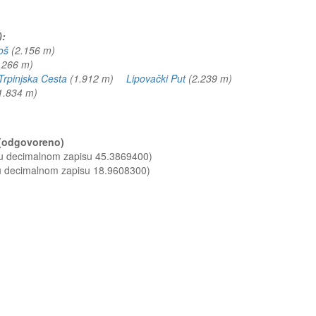
):
oš
(2.156 m)
.266 m)
Trpinjska Cesta
(1.912 m)
Lipovački Put
(2.239 m)
1.834 m)
? (odgovoreno)
 u decimalnom zapisu 45.3869400)
 u decimalnom zapisu 18.9608300)