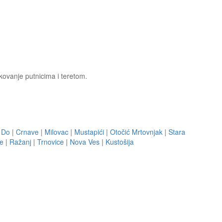
ukovanje putnicima i teretom.
n Do
|
Crnave
|
Milovac
|
Mustapići
|
Otočić Mrtovnjak
|
Stara
e
|
Ražanj
|
Trnovice
|
Nova Ves
|
Kustošija