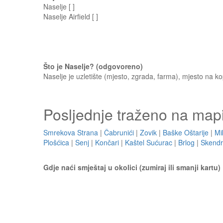
Naselje [ ]
Naselje Airfield [ ]
Što je Naselje? (odgovoreno)
Naselje je uzletište (mjesto, zgrada, farma), mjesto na kop
Posljednje traženo na map
Smrekova Strana
|
Čabrunići
|
Zovik
|
Baške Oštarije
|
Mi
Plošćica
|
Senj
|
Končari
|
Kaštel Sućurac
|
Brlog
|
Skendr
Gdje naći smještaj u okolici (zumiraj ili smanji kartu)