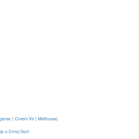
aganac
|
Crveni Vir
|
Melinovac
je u Crnoj Gori