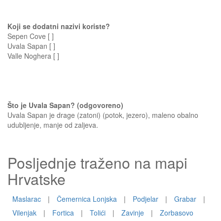
Koji se dodatni nazivi koriste?
Sepen Cove [ ]
Uvala Sapan [ ]
Valle Noghera [ ]
Što je Uvala Sapan? (odgovoreno)
Uvala Sapan je drage (zatoni) (potok, jezero), maleno obalno
udubljenje, manje od zaljeva.
Posljednje traženo na mapi
Hrvatske
Maslarac
|
Čemernica Lonjska
|
Podjelar
|
Grabar
|
Vilenjak
|
Fortica
|
Tolići
|
Zavinje
|
Zorbasovo