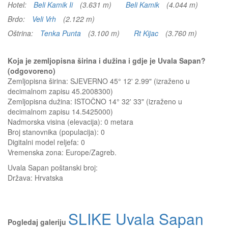
Hotel:
Beli Kamik Ii
(3.631 m)
Beli Kamik
(4.044 m)
Brdo:
Veli Vrh
(2.122 m)
Oštrina:
Tenka Punta
(3.100 m)
Rt Kijac
(3.760 m)
Koja je zemljopisna širina i dužina i gdje je Uvala Sapan?
(odgovoreno)
Zemljopisna širina: SJEVERNO 45° 12' 2.99" (izraženo u
decimalnom zapisu 45.2008300)
Zemljopisna dužina: ISTOČNO 14° 32' 33" (izraženo u
decimalnom zapisu 14.5425000)
Nadmorska visina (elevacija):
0 metara
Broj stanovnika (populacija): 0
Digitalni model reljefa: 0
Vremenska zona: Europe/Zagreb.
Uvala Sapan
poštanski broj:
Država:
Hrvatska
SLIKE Uvala Sapan
Pogledaj galeriju