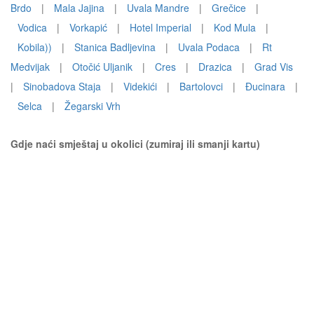
Brdo
|
Mala Jajina
|
Uvala Mandre
|
Grečice
|
Vodica
|
Vorkapić
|
Hotel Imperial
|
Kod Mula
|
Kobila))
|
Stanica Badljevina
|
Uvala Podaca
|
Rt
Medvijak
|
Otočić Uljanik
|
Cres
|
Drazica
|
Grad Vis
|
Sinobadova Staja
|
Videkići
|
Bartolovci
|
Ðucinara
|
Selca
|
Žegarski Vrh
Gdje naći smještaj u okolici (zumiraj ili smanji kartu)