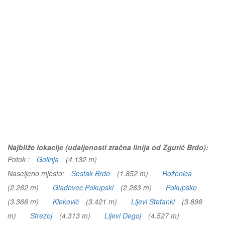
Najbliže lokacije (udaljenosti zračna linija od Zgurić Brdo):
Potok :
Golinja
(4.132 m)
Naseljeno mjesto:
Šestak Brdo
(1.852 m)
Roženica
(2.262 m)
Gladovec Pokupski
(2.263 m)
Pokupsko
(3.366 m)
Kleković
(3.421 m)
Lijevi Štefanki
(3.896
m)
Strezoj
(4.313 m)
Lijevi Degoj
(4.527 m)