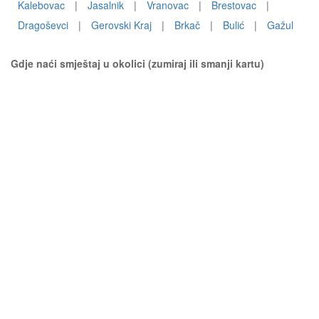
Kalebovac
|
Jasalnik
|
Vranovac
|
Brestovac
|
Dragoševci
|
Gerovski Kraj
|
Brkač
|
Bulić
|
Gažul
Gdje naći smještaj u okolici (zumiraj ili smanji kartu)