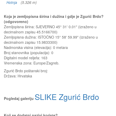
Hotnja
(5.326 m)
Koja je zemljopisna širina i dužina i gdje je Zgurić Brdo?
(odgovoreno)
Zemljopisna širina: SJEVERNO 45° 31' 0.01" (izraženo u
decimalnom zapisu 45.5166700)
Zemljopisna dužina: ISTOČNO 15° 58' 59.99" (izraženo u
decimalnom zapisu 15.9833300)
Nadmorska visina (elevacija):
0 metara
Broj stanovnika (populacija): 0
Digitalni model reljefa: 163
Vremenska zona: Europe/Zagreb.
Zgurić Brdo
poštanski broj:
Država:
Hrvatska
SLIKE Zgurić Brdo
Pogledaj galeriju
Koji se dodatni nazivi koriste?