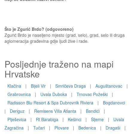
Što je Zgurić Brdo? (odgovoreno)
Zgurić Brdo je naseljeno mjesto (grad, selo), grad, selo ili druga
aglomeracija građevina gdje ljudi žive i rade.
Posljednje traženo na mapi
Hrvatske
Klačina
|
Bijeli Vir
|
Smričeva Draga
|
Auguštanovac
|
Grabrovnica
|
Uvala Duboka
|
Trnovac Požeški
|
Radisson Blu Resort & Spa Dubrovnik Riviera
|
Bogdanovci
|
Deriguz
|
Remisens Villa Atlanta
|
Bandići
|
Plješevica
|
Rt Barabiga
|
Kešinci
|
Šljeme
|
Uvala
Zagračina
|
Tučari
|
Plovare
|
Bedenica
|
Dragaši
|