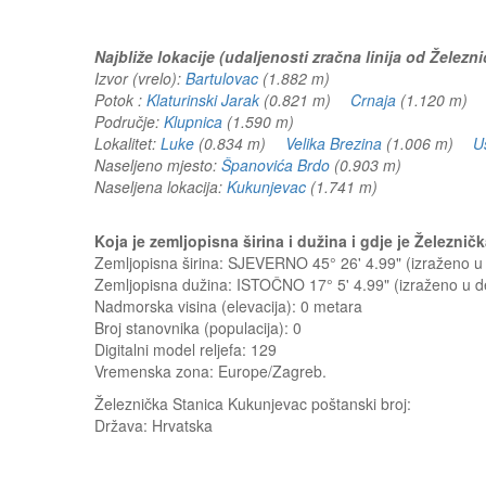
Najbliže lokacije (udaljenosti zračna linija od Želez
Izvor (vrelo):
Bartulovac
(1.882 m)
Potok :
Klaturinski Jarak
(0.821 m)
Crnaja
(1.120 m)
Područje:
Klupnica
(1.590 m)
Lokalitet:
Luke
(0.834 m)
Velika Brezina
(1.006 m)
U
Naseljeno mjesto:
Španovića Brdo
(0.903 m)
Naseljena lokacija:
Kukunjevac
(1.741 m)
Koja je zemljopisna širina i dužina i gdje je Železn
Zemljopisna širina: SJEVERNO 45° 26' 4.99" (izraženo 
Zemljopisna dužina: ISTOČNO 17° 5' 4.99" (izraženo u 
Nadmorska visina (elevacija):
0 metara
Broj stanovnika (populacija): 0
Digitalni model reljefa: 129
Vremenska zona: Europe/Zagreb.
Železnička Stanica Kukunjevac
poštanski broj:
Država:
Hrvatska