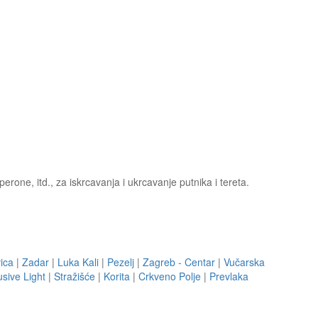
one, itd., za iskrcavanja i ukrcavanje putnika i tereta.
ica
|
Zadar
|
Luka Kali
|
Pezelj
|
Zagreb - Centar
|
Vučarska
usive Light
|
Stražišće
|
Korita
|
Crkveno Polje
|
Prevlaka