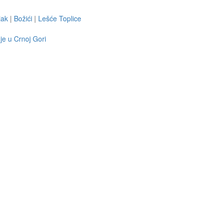
jak
|
Božići
|
Lešće Toplice
je u Crnoj Gori