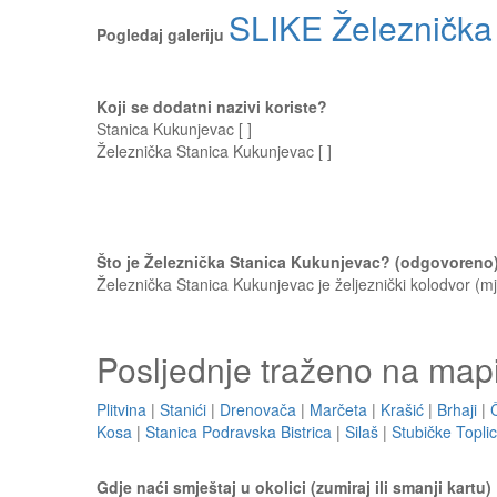
SLIKE Železnička
Pogledaj galeriju
Koji se dodatni nazivi koriste?
Stanica Kukunjevac [ ]
Železnička Stanica Kukunjevac [ ]
Što je Železnička Stanica Kukunjevac? (odgovoreno
Železnička Stanica Kukunjevac je željeznički kolodvor (mj
Posljednje traženo na map
Plitvina
|
Stanići
|
Drenovača
|
Marčeta
|
Krašić
|
Brhaji
|
Kosa
|
Stanica Podravska Bistrica
|
Silaš
|
Stubičke Topli
Gdje naći smještaj u okolici (zumiraj ili smanji kartu)