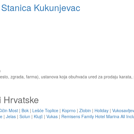
 Stanica Kukunjevac
)
esto, zgrada, farma), ustanova koja obuhvaća ured za prodaju karata, per
i Hrvatske
Čičin Most
|
Bok
|
Lešće Toplice
|
Koprno
|
Zlobin
|
Holiday
|
Vukosavljev
ce
|
Jelas
|
Solun
|
Klujč
|
Vukas
|
Remisens Family Hotel Marina All Incl