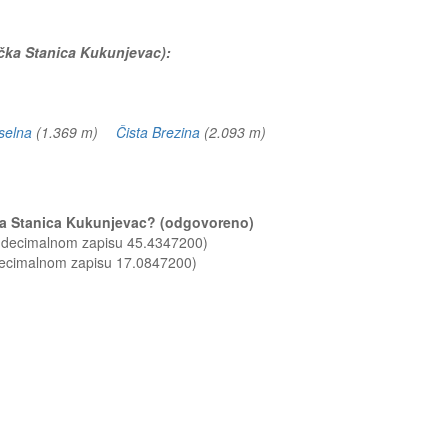
nička Stanica Kukunjevac):
selna
(1.369 m)
Čista Brezina
(2.093 m)
ička Stanica Kukunjevac? (odgovoreno)
u decimalnom zapisu 45.4347200)
decimalnom zapisu 17.0847200)