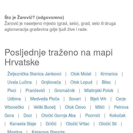
Što je Žarović? (odgovoreno)
Žarović je naseljeno mjesto (grad, selo), grad, selo ili druga
aglomeracija građevina gdje ljudi žive i rade.
Posljednje traženo na mapi
Hrvatske
Željeznička Stanica Jankovci
|
Otok Molat
|
Krmarica
|
Uvala Lučina
|
Gnjilovača
|
Otok Lopud
|
Bilac
|
Pivci
|
Prančevići
|
Gromačnik
|
Mlatinjski Potok
|
Udbina
|
Medveđa Ploča
|
Sovari
|
Bijeli Vrh
|
Cerje
Vrbovečko
|
Veliki Bucelj
|
Otok Čiovo
|
Milići
|
Petrova
Gora
|
Doci
|
Otočić Gornja Aba
|
Pocrnići
|
Kokočak
|
Kanaeta Staje
|
Gričić
|
Otočić Vrtlac
|
Otočić Sit
|
Mostina
|
Katarova Stancija