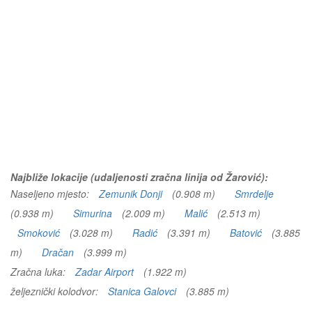
Najbliže lokacije (udaljenosti zračna linija od Žarović):
Naseljeno mjesto:
Zemunik Donji
(0.908 m)
Smrdelje
(0.938 m)
Simurina
(2.009 m)
Malić
(2.513 m)
Smoković
(3.028 m)
Radić
(3.391 m)
Batović
(3.885
m)
Dračan
(3.999 m)
Zračna luka:
Zadar Airport
(1.922 m)
željeznički kolodvor:
Stanica Galovci
(3.885 m)