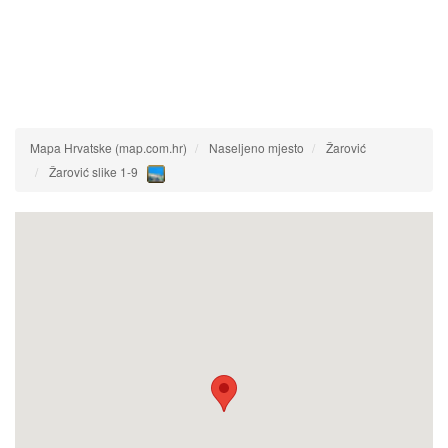
Mapa Hrvatske (map.com.hr)
Naseljeno mjesto
Žarović
Žarović slike 1-9