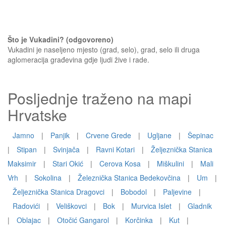
Što je Vukadini? (odgovoreno)
Vukadini je naseljeno mjesto (grad, selo), grad, selo ili druga
aglomeracija građevina gdje ljudi žive i rade.
Posljednje traženo na mapi
Hrvatske
Jamno
|
Panjik
|
Crvene Grede
|
Ugljane
|
Šepinac
|
Stipan
|
Svinjača
|
Ravni Kotari
|
Željeznička Stanica
Maksimir
|
Stari Okić
|
Cerova Kosa
|
Miškulini
|
Mali
Vrh
|
Sokolina
|
Železnička Stanica Bedekovčina
|
Um
|
Željeznička Stanica Dragovci
|
Bobodol
|
Paljevine
|
Radovići
|
Veliškovci
|
Bok
|
Murvica Islet
|
Gladnik
|
Oblajac
|
Otočić Gangarol
|
Korčinka
|
Kut
|