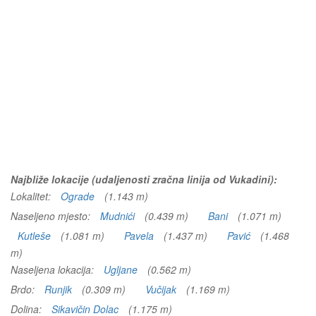
Najbliže lokacije (udaljenosti zračna linija od Vukadini):
Lokalitet:
Ograde
(1.143 m)
Naseljeno mjesto:
Mudnići
(0.439 m)
Bani
(1.071 m)
Kutleše
(1.081 m)
Pavela
(1.437 m)
Pavić
(1.468
m)
Naseljena lokacija:
Ugljane
(0.562 m)
Brdo:
Runjik
(0.309 m)
Vučijak
(1.169 m)
Dolina:
Sikavičin Dolac
(1.175 m)