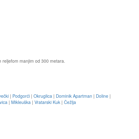
im reljefom manjim od 300 metara.
večki
|
Podgorći
|
Okruglica
|
Dominik Apartman
|
Doline
|
vica
|
Mikleuška
|
Vratarski Kuk
|
Čežlja