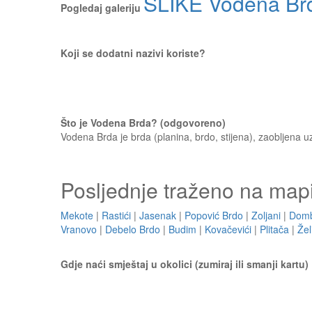
SLIKE Vodena Br
Pogledaj galeriju
Koji se dodatni nazivi koriste?
Što je Vodena Brda? (odgovoreno)
Vodena Brda je brda (planina, brdo, stijena), zaobljena 
Posljednje traženo na map
Mekote
|
Rastići
|
Jasenak
|
Popović Brdo
|
Zoljani
|
Dom
Vranovo
|
Debelo Brdo
|
Budim
|
Kovačevići
|
Plitača
|
Žel
Gdje naći smještaj u okolici (zumiraj ili smanji kartu)