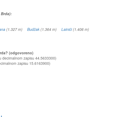
 Brda):
jana
(1.327 m)
Budžak
(1.364 m)
Lainići
(1.406 m)
 Brda? (odgovoreno)
 u decimalnom zapisu 44.5633300)
decimalnom zapisu 15.6163900)