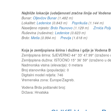
Najbliže lokacije (udaljenosti zračna linija od Vodena
Bunar:
Oljevčov Bunar
(1.482 m)
Lokalitet:
Ledenice
(0.843 m)
Poprikuša
(1.144 m)
Naseljeno mjesto:
Brdo Paunovo
(1.129 m)
Zrnića Pol
Ruševina (ruševine):
Ledenice
(0.623 m)
Brdo:
Metla
(0.994 m)
Previja
(1.618 m)
Koja je zemljopisna širina i dužina i gdje je Vodena
Zemljopisna širina: SJEVERNO 44° 33' 47.99" (izraženo
Zemljopisna dužina: ISTOČNO 15° 36' 59" (izraženo u 
Nadmorska visina (elevacija):
0 metara
Broj stanovnika (populacija): 0
Digitalni model reljefa: 746
Vremenska zona: Europe/Zagreb.
Vodena Brda
poštanski broj:
Država:
Hrvatska