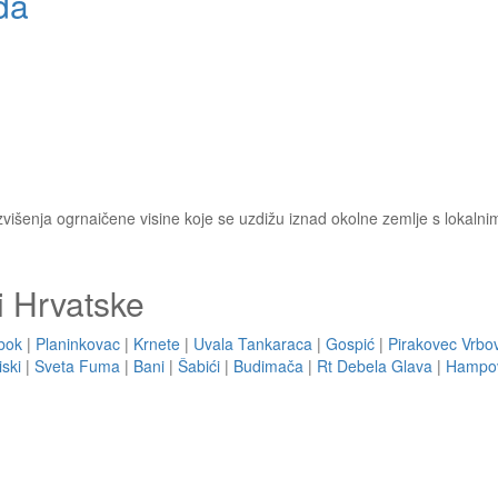
da
uzvišenja ogrnaičene visine koje se uzdižu iznad okolne zemlje s lokaln
i Hrvatske
bok
|
Planinkovac
|
Krnete
|
Uvala Tankaraca
|
Gospić
|
Pirakovec Vrbo
iski
|
Sveta Fuma
|
Bani
|
Šabići
|
Budimača
|
Rt Debela Glava
|
Hampo