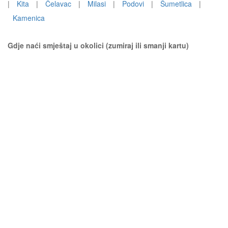
|
Kita
|
Čelavac
|
Milasi
|
Podovi
|
Šumetlica
|
Kamenica
Gdje naći smještaj u okolici (zumiraj ili smanji kartu)