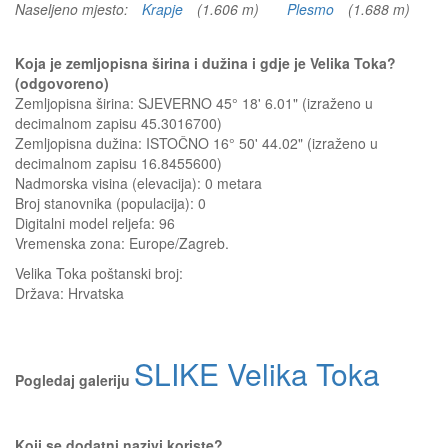
Naseljeno mjesto:
Krapje
(1.606 m)
Plesmo
(1.688 m)
Koja je zemljopisna širina i dužina i gdje je Velika Toka?
(odgovoreno)
Zemljopisna širina: SJEVERNO 45° 18' 6.01" (izraženo u
decimalnom zapisu 45.3016700)
Zemljopisna dužina: ISTOČNO 16° 50' 44.02" (izraženo u
decimalnom zapisu 16.8455600)
Nadmorska visina (elevacija):
0 metara
Broj stanovnika (populacija): 0
Digitalni model reljefa: 96
Vremenska zona: Europe/Zagreb.
Velika Toka
poštanski broj:
Država:
Hrvatska
SLIKE Velika Toka
Pogledaj galeriju
Koji se dodatni nazivi koriste?