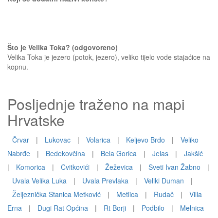
Što je Velika Toka? (odgovoreno)
Velika Toka je jezero (potok, jezero), veliko tijelo vode stajaćice na
kopnu.
Posljednje traženo na mapi
Hrvatske
Črvar
|
Lukovac
|
Volarica
|
Keljevo Brdo
|
Veliko
Nabrđe
|
Bedekovčina
|
Bela Gorica
|
Jelas
|
Jakšić
|
Komorica
|
Cvitkovići
|
Žeževica
|
Sveti Ivan Žabno
|
Uvala Velika Luka
|
Uvala Prevlaka
|
Veliki Duman
|
Željeznička Stanica Metković
|
Metlica
|
Rudač
|
Villa
Erna
|
Dugi Rat Općina
|
Rt Borji
|
Podbilo
|
Melnica