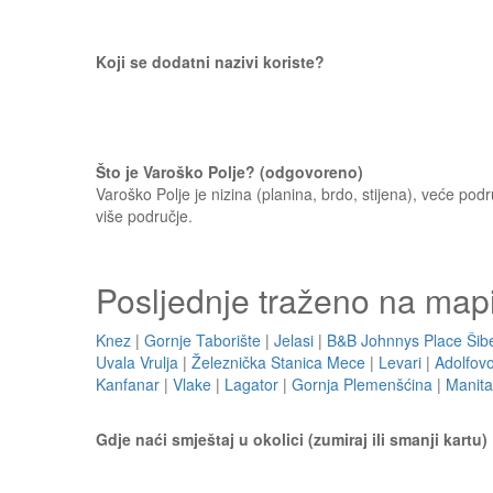
Koji se dodatni nazivi koriste?
Što je Varoško Polje? (odgovoreno)
Varoško Polje je nizina (planina, brdo, stijena), veće pod
više područje.
Posljednje traženo na map
Knez
|
Gornje Taborište
|
Jelasi
|
B&B Johnnys Place Šib
Uvala Vrulja
|
Železnička Stanica Mece
|
Levari
|
Adolfov
Kanfanar
|
Vlake
|
Lagator
|
Gornja Plemenšćina
|
Manita
Gdje naći smještaj u okolici (zumiraj ili smanji kartu)