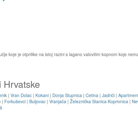
ručje koje je otprilike na istoj razini s lagano valovitim kopnom koje ne
i Hrvatske
enik
|
Vran Dolac
|
Kokani
|
Donja Stupnica
|
Cetina
|
Jadrići
|
Apartment
o
|
Forkuševci
|
Buljovac
|
Vranjača
|
Železnička Stanica Koprivnica
|
Ne
š