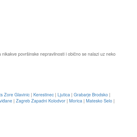
ma nikakve površinske nepravilnosti i obično se nalazi uz neko
s Zore Glavinic
|
Kerestinec
|
Ljutica
|
Grabarje Brodsko
|
viđane
|
Zagreb Zapadni Kolodvor
|
Morica
|
Matesko Selo
|