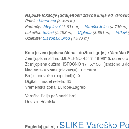
Najbliže lokacije (udaljenosti zračna linija od Varoško
Potok :
Mersunja
(4.425 m)
Područje:
Migalovci
(1.631 m)
Varoški Jelas
(4.739 
Lokalitet:
Salaši
(2.798 m)
Ciglana
(3.651 m)
Vrtlovi
Uzletište:
Slavonski Brod
(4.583 m)
Koja je zemljopisna širina i dužina i gdje je Varoško
Zemljopisna širina: SJEVERNO 45° 7' 18.98" (izraženo 
Zemljopisna dužina: ISTOČNO 17° 57' 36" (izraženo u 
Nadmorska visina (elevacija):
0 metara
Broj stanovnika (populacija): 0
Digitalni model reljefa: 85
Vremenska zona: Europe/Zagreb.
Varoško Polje
poštanski broj:
Država:
Hrvatska
SLIKE Varoško Po
Pogledaj galeriju