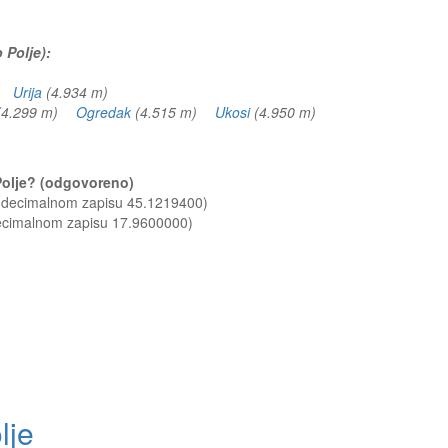
 Polje):
m)
Urija
(4.934 m)
(4.299 m)
Ogredak
(4.515 m)
Ukosi
(4.950 m)
 Polje? (odgovoreno)
u decimalnom zapisu 45.1219400)
decimalnom zapisu 17.9600000)
lje