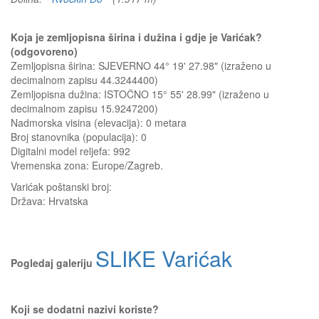
Koja je zemljopisna širina i dužina i gdje je Varićak?
(odgovoreno)
Zemljopisna širina: SJEVERNO 44° 19' 27.98" (izraženo u
decimalnom zapisu 44.3244400)
Zemljopisna dužina: ISTOČNO 15° 55' 28.99" (izraženo u
decimalnom zapisu 15.9247200)
Nadmorska visina (elevacija):
0 metara
Broj stanovnika (populacija): 0
Digitalni model reljefa: 992
Vremenska zona: Europe/Zagreb.
Varićak
poštanski broj:
Država:
Hrvatska
SLIKE Varićak
Pogledaj galeriju
Koji se dodatni nazivi koriste?