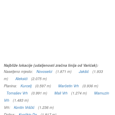
Najbliže lokacije (udaljenosti zračna linija od Varićak):
Naseljeno mjesto:
Novoselci
(1.871 m)
Jakšić
(1.933
m)
Aleksići
(2.075 m)
Planina:
Kurcelj
(0.597 m)
Marčetin Vrh
(0.936 m)
Tomašev Vrh
(0.991 m)
Mali Vrh
(1.274 m)
Mamuzin
Vrh
(1.483 m)
Vrh:
Kontin Vrščić
(1.236 m)
Dolina:
Kvočkin Do
(1.917 m)