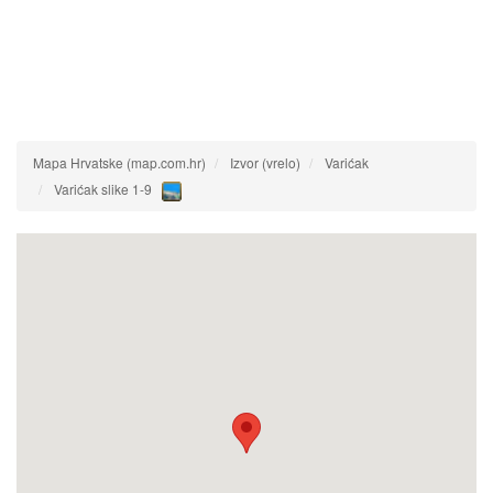
Mapa Hrvatske (map.com.hr)
Izvor (vrelo)
Varićak
Varićak slike 1-9