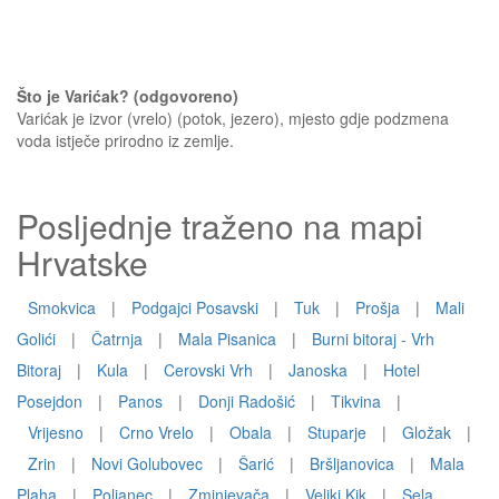
Što je Varićak? (odgovoreno)
Varićak je izvor (vrelo) (potok, jezero), mjesto gdje podzmena
voda istječe prirodno iz zemlje.
Posljednje traženo na mapi
Hrvatske
Smokvica
|
Podgajci Posavski
|
Tuk
|
Prošja
|
Mali
Golići
|
Čatrnja
|
Mala Pisanica
|
Burni bitoraj - Vrh
Bitoraj
|
Kula
|
Cerovski Vrh
|
Janoska
|
Hotel
Posejdon
|
Panos
|
Donji Radošić
|
Tikvina
|
Vrijesno
|
Crno Vrelo
|
Obala
|
Stuparje
|
Gložak
|
Zrin
|
Novi Golubovec
|
Šarić
|
Bršljanovica
|
Mala
Plaha
|
Poljanec
|
Zminjevača
|
Veliki Kik
|
Sela