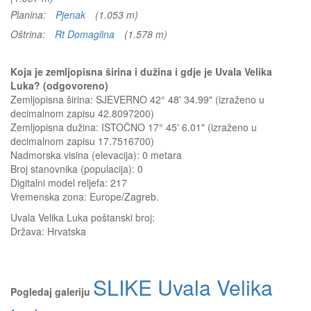
Planina:
Pjenak
(1.053 m)
Oštrina:
Rt Domaglina
(1.578 m)
Koja je zemljopisna širina i dužina i gdje je Uvala Velika
Luka? (odgovoreno)
Zemljopisna širina: SJEVERNO 42° 48' 34.99" (izraženo u
decimalnom zapisu 42.8097200)
Zemljopisna dužina: ISTOČNO 17° 45' 6.01" (izraženo u
decimalnom zapisu 17.7516700)
Nadmorska visina (elevacija):
0 metara
Broj stanovnika (populacija): 0
Digitalni model reljefa: 217
Vremenska zona: Europe/Zagreb.
Uvala Velika Luka
poštanski broj:
Država:
Hrvatska
SLIKE Uvala Velika
Pogledaj galeriju