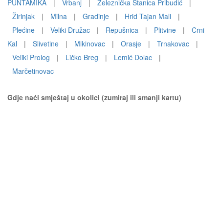
PUNTAMIKA
|
Vrbanj
|
Železnička Stanica Pribudić
|
Žirinjak
|
Milna
|
Gradinje
|
Hrid Tajan Mali
|
Plećine
|
Veliki Družac
|
Repušnica
|
Plitvine
|
Crni
Kal
|
Slivetine
|
Mikinovac
|
Orasje
|
Trnakovac
|
Veliki Prolog
|
Ličko Breg
|
Lemić Dolac
|
Marčetinovac
Gdje naći smještaj u okolici (zumiraj ili smanji kartu)