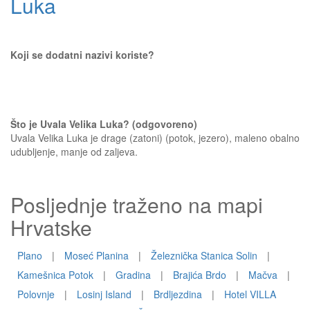
Luka
Koji se dodatni nazivi koriste?
Što je Uvala Velika Luka? (odgovoreno)
Uvala Velika Luka je drage (zatoni) (potok, jezero), maleno obalno
udubljenje, manje od zaljeva.
Posljednje traženo na mapi
Hrvatske
Plano
|
Moseć Planina
|
Železnička Stanica Solin
|
Kamešnica Potok
|
Gradina
|
Brajića Brdo
|
Mačva
|
Polovnje
|
Losinj Island
|
Brdljezdina
|
Hotel VILLA