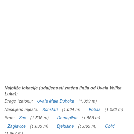
Najbliže lokacije (udaljenosti zračna linija od Uvala Velika
Luka):
Drage (zatoni):
Uvala Mala Duboka
(1.059 m)
Naseljeno mjesto:
Konštari
(1.004 m)
Kobaš
(1.082 m)
Brdo:
Zec
(1.536 m)
Domaglina
(1.568 m)
Zaglavice
(1.633 m)
Bjelušine
(1.663 m)
Oblić
(1.867 m)