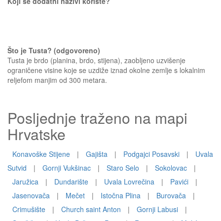
Koji se dodatni nazivi koriste?
Što je Tusta? (odgovoreno)
Tusta je brdo (planina, brdo, stijena), zaobljeno uzvišenje
ograničene visine koje se uzdiže iznad okolne zemlje s lokalnim
reljefom manjim od 300 metara.
Posljednje traženo na mapi
Hrvatske
Konavoške Stijene
|
Gajišta
|
Podgajci Posavski
|
Uvala
Sutvid
|
Gornji Vukšinac
|
Staro Selo
|
Sokolovac
|
Jaružica
|
Dundarište
|
Uvala Lovrečina
|
Pavići
|
Jasenovača
|
Mečet
|
Istočna Plina
|
Burovača
|
Crimušište
|
Church saint Anton
|
Gornji Labusi
|