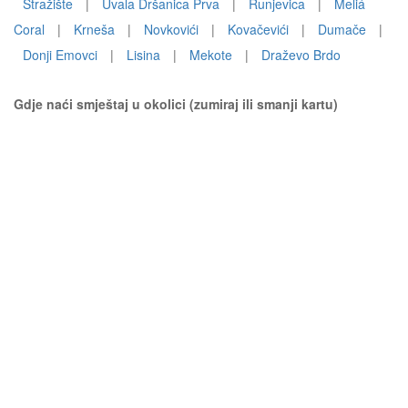
Stražište
|
Uvala Dršanica Prva
|
Runjevica
|
Meliá
Coral
|
Krneša
|
Novkovići
|
Kovačevići
|
Dumače
|
Donji Emovci
|
Lisina
|
Mekote
|
Draževo Brdo
Gdje naći smještaj u okolici (zumiraj ili smanji kartu)