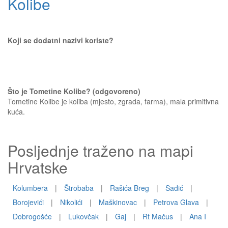
Kolibe
Koji se dodatni nazivi koriste?
Što je Tometine Kolibe? (odgovoreno)
Tometine Kolibe je koliba (mjesto, zgrada, farma), mala primitivna
kuća.
Posljednje traženo na mapi
Hrvatske
Kolumbera
|
Štrobaba
|
Rašića Breg
|
Sadić
|
Borojevići
|
Nikolići
|
Maškinovac
|
Petrova Glava
|
Dobrogošće
|
Lukovčak
|
Gaj
|
Rt Mačus
|
Ana I