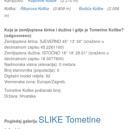
Kamp(ovi):
Klajićeve Kolibe
(2.210 m)
Koliba:
Ribarova Koliba
(0.809 m)
Budića Kolibe
(2.056
m)
Koja je zemljopisna širina i dužina i gdje je Tometine Kolibe?
(odgovoreno)
Zemljopisna širina: SJEVERNO 45° 13' 34" (izraženo u
decimalnom zapisu 45.2261100)
Zemljopisna dužina: ISTOČNO 18° 18' 28.01" (izraženo u
decimalnom zapisu 18.3077800)
Nadmorska visina (elevacija):
0 metara
Broj stanovnika (populacija): 0
Digitalni model reljefa: 92
Vremenska zona: Europe/Zagreb.
Tometine Kolibe
poštanski broj:
Država:
Hrvatska
SLIKE Tometine
Pogledaj galeriju