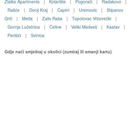
Zlatko Apartments
|
Kolarište
|
Pogorači
|
Radakovo
|
Rašće
|
Donji Kraj
|
Čapini
|
Uremovic
|
Stipanov
Grič
|
Metla
|
Zaliv Raša
|
Topolovac Vrbovečki
|
Gornja Lučelnica
|
Čeline
|
Veliki Medveš
|
Kastav
|
Perišići
|
Svinica
Gdje naći smještaj u okolici (zumiraj ili smanji kartu)