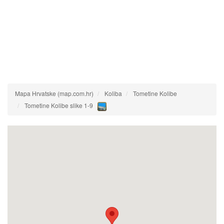
Mapa Hrvatske (map.com.hr)
Koliba
Tometine Kolibe
Tometine Kolibe slike 1-9