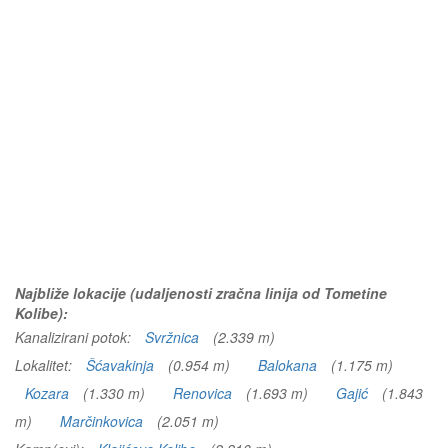
Najbliže lokacije (udaljenosti zračna linija od Tometine
Kolibe):
Kanalizirani potok:
Svržnica
(2.339 m)
Lokalitet:
Šćavakinja
(0.954 m)
Balokana
(1.175 m)
Kozara
(1.330 m)
Renovica
(1.693 m)
Gajić
(1.843
m)
Marčinkovica
(2.051 m)