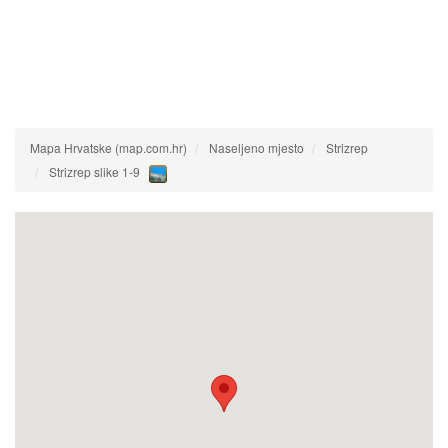
Mapa Hrvatske (map.com.hr)
Naseljeno mjesto
Strizrep
Strizrep slike 1-9