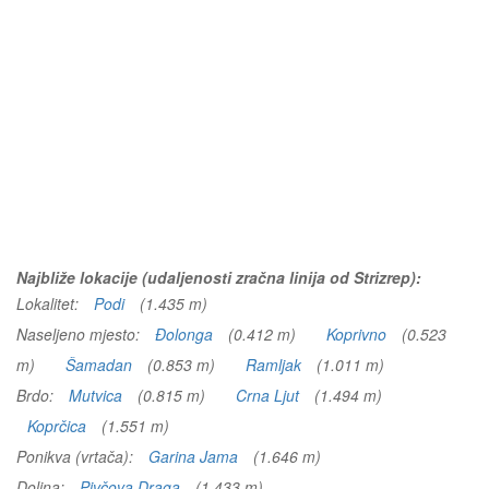
Najbliže lokacije (udaljenosti zračna linija od Strizrep):
Lokalitet:
Podi
(1.435 m)
Naseljeno mjesto:
Ðolonga
(0.412 m)
Koprivno
(0.523
m)
Šamadan
(0.853 m)
Ramljak
(1.011 m)
Brdo:
Mutvica
(0.815 m)
Crna Ljut
(1.494 m)
Koprčica
(1.551 m)
Ponikva (vrtača):
Garina Jama
(1.646 m)
Dolina:
Pivčova Draga
(1.433 m)