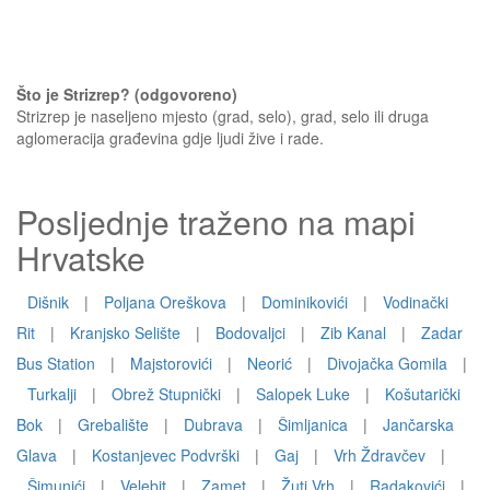
Što je Strizrep? (odgovoreno)
Strizrep je naseljeno mjesto (grad, selo), grad, selo ili druga
aglomeracija građevina gdje ljudi žive i rade.
Posljednje traženo na mapi
Hrvatske
Dišnik
|
Poljana Oreškova
|
Dominikovići
|
Vodinački
Rit
|
Kranjsko Selište
|
Bodovaljci
|
Zib Kanal
|
Zadar
Bus Station
|
Majstorovići
|
Neorić
|
Divojačka Gomila
|
Turkalji
|
Obrež Stupnički
|
Salopek Luke
|
Košutarički
Bok
|
Grebalište
|
Dubrava
|
Šimljanica
|
Jančarska
Glava
|
Kostanjevec Podvrški
|
Gaj
|
Vrh Ždravčev
|
Šimunići
|
Velebit
|
Zamet
|
Žuti Vrh
|
Radakovići
|