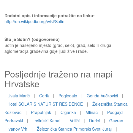
Dodatni opis i informacije potražite na linku:
http://en.wikipedia.org/wiki/Sotin
.
Što je Sotin? (odgovoreno)
Sotin je naseljeno mjesto (grad, selo), grad, selo ili druga
aglomeracija građevina gdje ljudi žive i rade.
Posljednje traženo na mapi
Hrvatske
Uvala Marić
|
Cerik
|
Pogledalo
|
Genda Vučkovići
|
Hotel SOLARIS NATURIST RESIDENCE
|
Železnička Stanica
Kožlovac
|
Praputnjak
|
Ciganka
|
Mlinac
|
Podgajci
Podravski
|
Lošinjski Kanal
|
Vrtlići
|
Durići
|
Gavran
|
Ivanov Vrh
|
Železnička Stanica Primorski Sveti Juraj
|