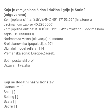
Koja je zemljopisna širina i dužina i gdje je Sotin?
(odgovoreno)
Zemljopisna širina: SJEVERNO 45° 17' 53.02" (izraženo u
decimalnom zapisu 45.2980600)
Zemljopisna dužina: ISTOČNO 19° 5' 42" (izraženo u decimalnom
zapisu 19.0950000)
Nadmorska visina (elevacija):
0 metara
Broj stanovnika (populacija): 974
Digitalni model reljefa: 114
Vremenska zona: Europe/Zagreb.
Sotin
poštanski broj:
Država:
Hrvatska
Koji se dodatni nazivi koriste?
Cornacum [ ]
Sotin [ ]
Sotting [ ]
Szata [ ]
Szotin [ ]