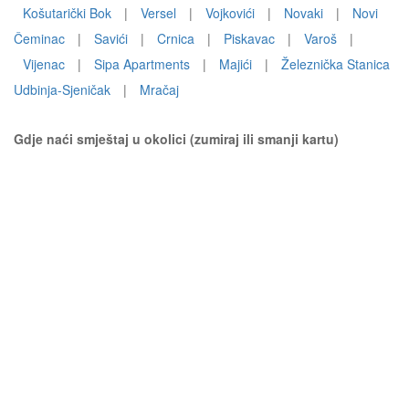
Košutarički Bok
|
Versel
|
Vojkovići
|
Novaki
|
Novi
Čeminac
|
Savići
|
Crnica
|
Piskavac
|
Varoš
|
Vijenac
|
Sipa Apartments
|
Majići
|
Železnička Stanica
Udbinja-Sjeničak
|
Mračaj
Gdje naći smještaj u okolici (zumiraj ili smanji kartu)