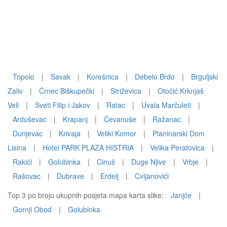
Topolo
|
Savak
|
Korešnica
|
Debelo Brdo
|
Brguljski
Zaliv
|
Črnec Biškupečki
|
Striževica
|
Otočić Krknjaš
Veli
|
Sveti Filip i Jakov
|
Ratac
|
Uvala Marčuleti
|
Arduševac
|
Krapanj
|
Čevanuše
|
Ražanac
|
Dunjevac
|
Krivaja
|
Veliki Komor
|
Planinarski Dom
Lisina
|
Hotel PARK PLAZA HISTRIA
|
Velika Peratovica
|
Rakići
|
Golubinka
|
Cinuš
|
Duge Njive
|
Vrbje
|
Rašovac
|
Dubrave
|
Erdelj
|
Cvijanovići
Top 3 po broju ukupnih posjeta mapa karta slike:
Janjče
|
Gornji Obod
|
Golubinka