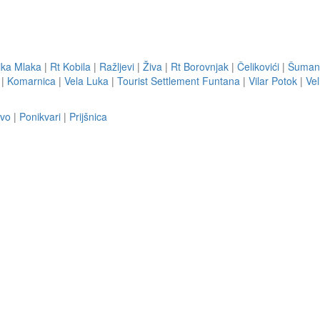
ika Mlaka
|
Rt Kobila
|
Ražljevi
|
Živa
|
Rt Borovnjak
|
Čelikovići
|
Šuman
|
Komarnica
|
Vela Luka
|
Tourist Settlement Funtana
|
Vilar Potok
|
Vel
vo
|
Ponikvari
|
Prijšnica