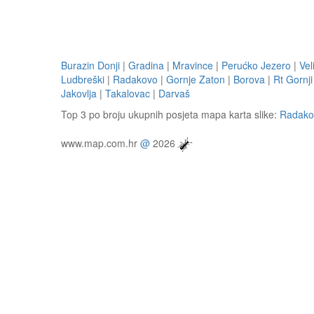
Burazin Donji
|
Gradina
|
Mravince
|
Perućko Jezero
|
Vel
Ludbreški
|
Radakovo
|
Gornje Zaton
|
Borova
|
Rt Gornji
Jakovlja
|
Takalovac
|
Darvaš
Top 3 po broju ukupnih posjeta mapa karta slike:
Radako
www.map.com.hr
@
2026