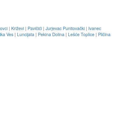
ovci
|
Križevi
|
Pavičići
|
Jurjevac Punitovački
|
Ivanec
ika Ves
|
Luncijata
|
Pekina Dolina
|
Lešće Toplice
|
Pličina