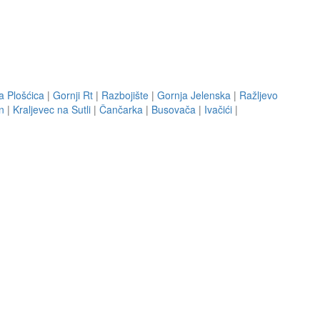
a Plošćica
|
Gornji Rt
|
Razbojište
|
Gornja Jelenska
|
Ražljevo
n
|
Kraljevec na Sutli
|
Čančarka
|
Busovača
|
Ivačići
|