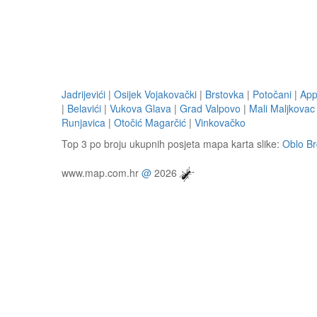
Jadrijevići
|
Osijek Vojakovački
|
Brstovka
|
Potočani
|
App
|
Belavići
|
Vukova Glava
|
Grad Valpovo
|
Mali Maljkovac
Runjavica
|
Otočić Magarčić
|
Vinkovačko
Top 3 po broju ukupnih posjeta mapa karta slike:
Oblo B
www.map.com.hr
@
2026