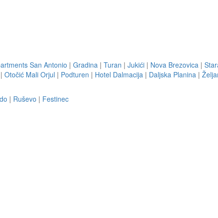
artments San Antonio
|
Gradina
|
Turan
|
Jukići
|
Nova Brezovica
|
Star
|
Otočić Mali Orjul
|
Podturen
|
Hotel Dalmacija
|
Daljska Planina
|
Želja
rdo
|
Ruševo
|
Festinec