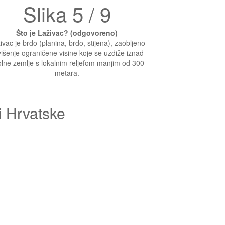
Slika 5 / 9
Što je Laživac? (odgovoreno)
ivac je brdo (planina, brdo, stijena), zaobljeno
išenje ograničene visine koje se uzdiže iznad
lne zemlje s lokalnim reljefom manjim od 300
metara.
i Hrvatske