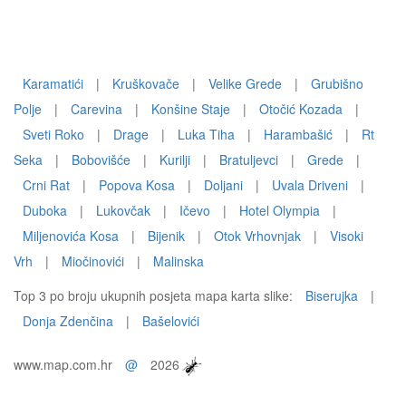
Karamatići
|
Kruškovače
|
Velike Grede
|
Grubišno
Polje
|
Carevina
|
Konšine Staje
|
Otočić Kozada
|
Sveti Roko
|
Drage
|
Luka Tiha
|
Harambašić
|
Rt
Seka
|
Bobovišće
|
Kurilji
|
Bratuljevci
|
Grede
|
Crni Rat
|
Popova Kosa
|
Doljani
|
Uvala Driveni
|
Duboka
|
Lukovčak
|
Ičevo
|
Hotel Olympia
|
Miljenovića Kosa
|
Bijenik
|
Otok Vrhovnjak
|
Visoki
Vrh
|
Miočinovići
|
Malinska
Top 3 po broju ukupnih posjeta mapa karta slike:
Biserujka
|
Donja Zdenčina
|
Bašelovići
www.map.com.hr
@
2026