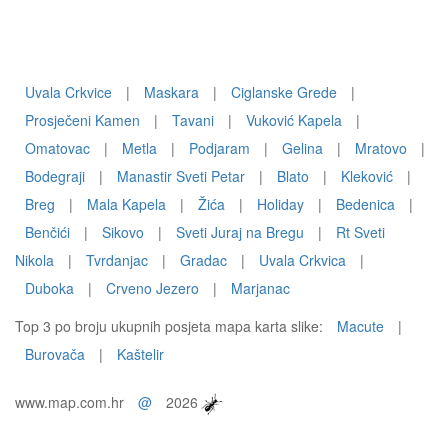
Uvala Crkvice
|
Maskara
|
Ciglanske Grede
|
Prosječeni Kamen
|
Tavani
|
Vuković Kapela
|
Omatovac
|
Metla
|
Podjaram
|
Gelina
|
Mratovo
|
Bodegraji
|
Manastir Sveti Petar
|
Blato
|
Kleković
|
Breg
|
Mala Kapela
|
Žića
|
Holiday
|
Bedenica
|
Benčići
|
Sikovo
|
Sveti Juraj na Bregu
|
Rt Sveti
Nikola
|
Tvrdanjac
|
Gradac
|
Uvala Crkvica
|
Duboka
|
Crveno Jezero
|
Marjanac
Top 3 po broju ukupnih posjeta mapa karta slike:
Macute
|
Burovača
|
Kaštelir
www.map.com.hr
@
2026