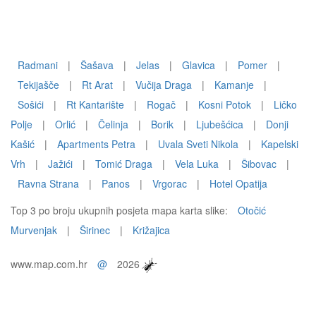
Radmani
|
Šašava
|
Jelas
|
Glavica
|
Pomer
|
Tekijašče
|
Rt Arat
|
Vučija Draga
|
Kamanje
|
Sošići
|
Rt Kantarište
|
Rogač
|
Kosni Potok
|
Ličko
Polje
|
Orlić
|
Čelinja
|
Borik
|
Ljubešćica
|
Donji
Kašić
|
Apartments Petra
|
Uvala Sveti Nikola
|
Kapelski
Vrh
|
Jažići
|
Tomić Draga
|
Vela Luka
|
Šibovac
|
Ravna Strana
|
Panos
|
Vrgorac
|
Hotel Opatija
Top 3 po broju ukupnih posjeta mapa karta slike:
Otočić
Murvenjak
|
Širinec
|
Križajica
www.map.com.hr
@
2026