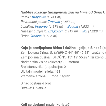
Najbliže lokacije (udaljenosti zračna linija od Sinac):
Potok :
Krajnovic
(1.741 m)
Povremeni potok:
Trnovac
(1.856 m)
Lokalitet:
Pogoreč
(1.674 m)
Bogdat
(1.822 m)
Naseljeno mjesto:
Brajkovići
(0.919 m)
Ilići
(1.229 m
Brdo:
Gradina
(1.535 m)
Koja je zemljopisna širina i dužina i gdje je Sinac? 
Zemljopisna širina: SJEVERNO 44° 49' 45.98" (izraženo
Zemljopisna dužina: ISTOČNO 15° 19' 55.99" (izraženo
Nadmorska visina (elevacija):
0 metara
Broj stanovnika (populacija): 0
Digitalni model reljefa: 461
Vremenska zona: Europe/Zagreb.
Sinac
poštanski broj:
Država:
Hrvatska
Koji se dodatni nazivi koriste?