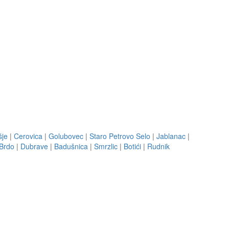
šje
|
Cerovica
|
Golubovec
|
Staro Petrovo Selo
|
Jablanac
|
Brdo
|
Dubrave
|
Badušnica
|
Smrzlic
|
Botići
|
Rudnik