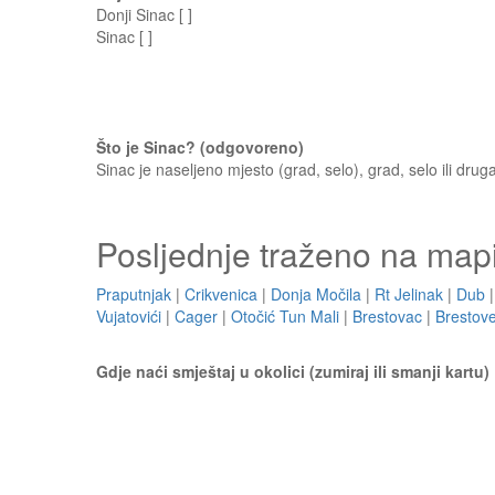
Donji Sinac [ ]
Sinac [ ]
Što je Sinac? (odgovoreno)
Sinac je naseljeno mjesto (grad, selo), grad, selo ili drug
Posljednje traženo na map
Praputnjak
|
Crikvenica
|
Donja Močila
|
Rt Jelinak
|
Dub
Vujatovići
|
Cager
|
Otočić Tun Mali
|
Brestovac
|
Brestov
Gdje naći smještaj u okolici (zumiraj ili smanji kartu)