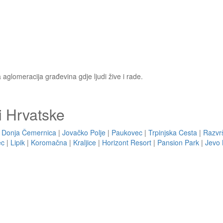
a aglomeracija građevina gdje ljudi žive i rade.
i Hrvatske
|
Donja Čemernica
|
Jovačko Polje
|
Paukovec
|
Trpinjska Cesta
|
Razvr
ec
|
Lipik
|
Koromačna
|
Kraljice
|
Horizont Resort
|
Pansion Park
|
Jevo 