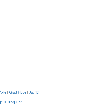
Polje
|
Grad Ploče
|
Jadrići
je u Crnoj Gori