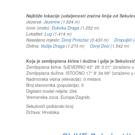
Najbliže lokacije (udaljenosti zračna linija od Sekulov
Jezerce:
Jezerine
(1.624 m)
Izvor (vrelo):
Duboka Draga
(1.252 m)
Lokalitet:
Lug
(1.414 m)
Naseljeno mjesto:
Donji Proložac
(0.433 m)
Dropuljići
(
Dolina:
Vučija Draga
(1.273 m)
Donji Doci
(1.542 m)
Koja je zemljopisna širina i dužina i gdje je Sekulov
Zemljopisna širina: SJEVERNO 43° 28' 0.01" (izraženo 
Zemljopisna dužina: ISTOČNO 17° 9' 34.99" (izraženo 
Nadmorska visina (elevacija):
0 metara
Broj stanovnika (populacija): 0
Digitalni model reljefa: 294
Vremenska zona: Europe/Zagreb.
Sekulovići
poštanski broj:
Država:
Hrvatska