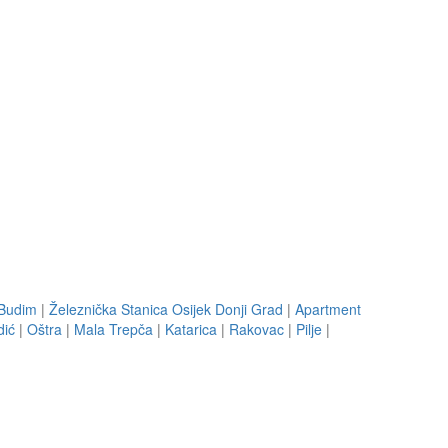
Budim
|
Železnička Stanica Osijek Donji Grad
|
Apartment
dić
|
Oštra
|
Mala Trepča
|
Katarica
|
Rakovac
|
Pilje
|