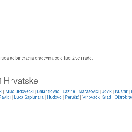
 druga aglomeracija građevina gdje ljudi žive i rade.
i Hrvatske
k
|
Ključ Brdovečki
|
Balantrovac
|
Lazine
|
Marasovići
|
Jovik
|
Nuštar
|
Ravlići
|
Luka Saplunara
|
Hudovo
|
Perušić
|
Vrhovački Grad
|
Oštrobra