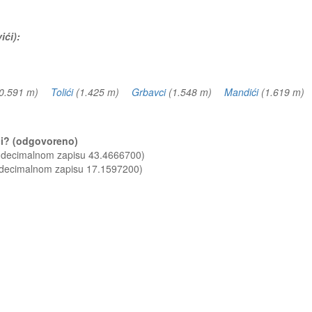
ići):
0.591 m)
Tolići
(1.425 m)
Grbavci
(1.548 m)
Mandići
(1.619 m
ići? (odgovoreno)
u decimalnom zapisu 43.4666700)
u decimalnom zapisu 17.1597200)