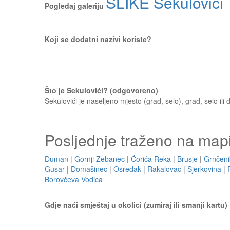
SLIKE Sekulovići
Pogledaj galeriju
Koji se dodatni nazivi koriste?
Što je Sekulovići? (odgovoreno)
Sekulovići je naseljeno mjesto (grad, selo), grad, selo ili
Posljednje traženo na map
Duman
|
Gornji Zebanec
|
Ćorića Reka
|
Brusje
|
Grnčeni
Gusar
|
Domašinec
|
Osredak
|
Rakalovac
|
Sjerkovina
|
Borovčeva Vodica
Gdje naći smještaj u okolici (zumiraj ili smanji kartu)