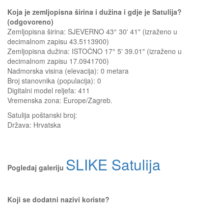
Koja je zemljopisna širina i dužina i gdje je Satulija?
(odgovoreno)
Zemljopisna širina: SJEVERNO 43° 30' 41" (izraženo u
decimalnom zapisu 43.5113900)
Zemljopisna dužina: ISTOČNO 17° 5' 39.01" (izraženo u
decimalnom zapisu 17.0941700)
Nadmorska visina (elevacija):
0 metara
Broj stanovnika (populacija): 0
Digitalni model reljefa: 411
Vremenska zona: Europe/Zagreb.
Satulija
poštanski broj:
Država:
Hrvatska
SLIKE Satulija
Pogledaj galeriju
Koji se dodatni nazivi koriste?