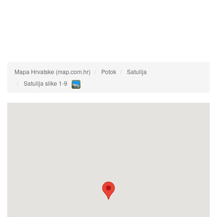
Mapa Hrvatske (map.com.hr)
Potok
Satulija
Satulija slike 1-9