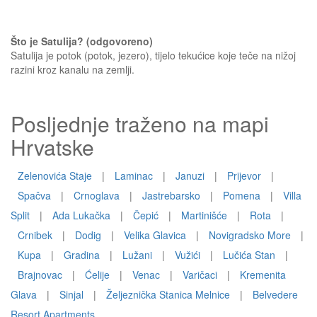
Što je Satulija? (odgovoreno)
Satulija je potok (potok, jezero), tijelo tekućice koje teče na nižoj
razini kroz kanalu na zemlji.
Posljednje traženo na mapi
Hrvatske
Zelenovića Staje
|
Laminac
|
Januzi
|
Prijevor
|
Spačva
|
Crnoglava
|
Jastrebarsko
|
Pomena
|
Villa
Split
|
Ada Lukačka
|
Čepić
|
Martinišće
|
Rota
|
Crnibek
|
Dodig
|
Velika Glavica
|
Novigradsko More
|
Kupa
|
Gradina
|
Lužani
|
Vužići
|
Lučića Stan
|
Brajnovac
|
Ćelije
|
Venac
|
Varičaci
|
Kremenita
Glava
|
Sinjal
|
Željeznička Stanica Melnice
|
Belvedere
Resort Apartments