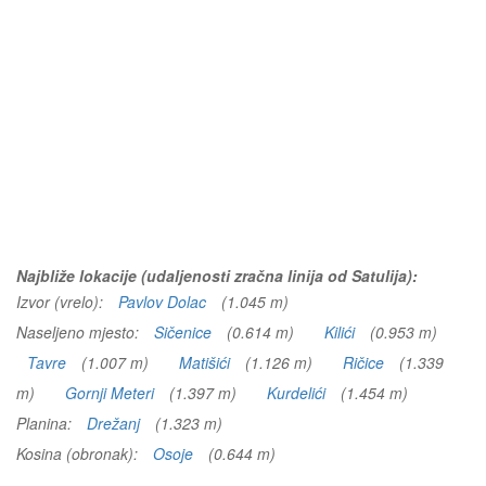
Najbliže lokacije (udaljenosti zračna linija od Satulija):
Izvor (vrelo):
Pavlov Dolac
(1.045 m)
Naseljeno mjesto:
Sičenice
(0.614 m)
Kilići
(0.953 m)
Tavre
(1.007 m)
Matišići
(1.126 m)
Ričice
(1.339
m)
Gornji Meteri
(1.397 m)
Kurdelići
(1.454 m)
Planina:
Drežanj
(1.323 m)
Kosina (obronak):
Osoje
(0.644 m)