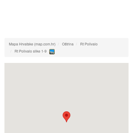
Mapa Hrvatske (map.com.hr)
Oštrina
Rt Polivalo
Rt Polivalo slike 1-9