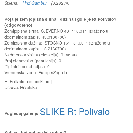
Stijena:
Hrid Gambur
(3.282 m)
Koja je zemljopisna širina i dužina i gdje je Rt Polivalo?
(odgovoreno)
Zemljopisna širina: SJEVERNO 43° 1' 0.01" (izraženo u
decimalnom zapisu 43.0166700)
Zemljopisna dužina: ISTOČNO 16° 13' 0.01" (izraženo u
decimalnom zapisu 16.2166700)
Nadmorska visina (elevacija):
0 metara
Broj stanovnika (populacija): 0
Digitalni model reljefa: 0
Vremenska zona: Europe/Zagreb.
Rt Polivalo
poštanski broj:
Država:
Hrvatska
SLIKE Rt Polivalo
Pogledaj galeriju
Koji se dodatni nazivi koriste?