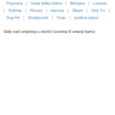
Popovača
|
Uvala Velika Dolina
|
Blatnjače
|
Lubarda
|
Podrinje
|
Plovare
|
Harmica
|
Šibare
|
Otok Trn
|
Dugi Hrt
|
Smoljanovići
|
Torac
|
Jovišina Jatara
Gdje naći smještaj u okolici (zumiraj ili smanji kartu)