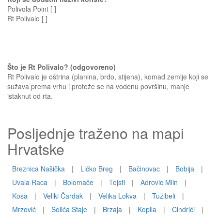
Polivola Point [ ]
Rt Polivalo [ ]
Što je Rt Polivalo? (odgovoreno)
Rt Polivalo je oštrina (planina, brdo, stijena), komad zemlje koji se
sužava prema vrhu i proteže se na vodenu površinu, manje
istaknut od rta.
Posljednje traženo na mapi
Hrvatske
Breznica Našička
|
Ličko Breg
|
Bačinovac
|
Bobija
|
Uvala Raca
|
Bolomače
|
Tojsti
|
Adrovic Mlin
|
Kosa
|
Veliki Čardak
|
Velika Lokva
|
Tužibeli
|
Mrzović
|
Šolića Staje
|
Brzaja
|
Kopila
|
Cindrići
|