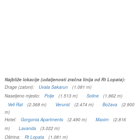
Najbliže lokacije (udaljenosti zračna linija od Rt Lopata):
Drage (zatoni):
Uvala Sakarun
(1.081 m)
Naseljeno mjesto:
Polje
(1.513 m)
Soline
(1.862 m)
Veli Rat
(2.368 m)
Verunić
(2.474 m)
Božava
(2.900
m)
Hotel:
Gorgonia Apartments
(2.490 m)
Maxim
(2.816
m)
Lavanda
(3.022 m)
Oštrina:
Rt Lopata
(1.081 m)