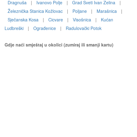
Dragnuša
|
Ivanovo Polje
|
Grad Sveti Ivan Zelina
|
Železnička Stanica Kožlovac
|
Poljane
|
Marašnica
|
Sječanska Kosa
|
Cicvare
|
Visošnica
|
Kućan
Ludbreški
|
Ograđenice
|
Radulovački Potok
Gdje naći smještaj u okolici (zumiraj ili smanji kartu)