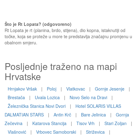
Što je Rt Lopata? (odgovoreno)
Rt Lopata je rt (planina, brdo, stijena), dio kopna, istaknutiji od
točke, koja se proteže u more te predstavlja značajnu promjenu u
obalnom smjeru.
Posljednje traženo na mapi
Hrvatske
Hrnjakov Vršak
|
Poloj
|
Vlatkovac
|
Gornje Jesenje
|
Brestača
|
Uvala Lozica
|
Novo Selo na Dravi
|
Železnička Stanica Novi Dvori
|
Hotel SOLARIS VILLAS
DALMATIAN STARS
|
Antin Krč
|
Bare Jelinica
|
Gornja
Zečevina
|
Katarova Stancija
|
Tisov Vrh
|
Stari Zoljan
|
Vlašnović
|
Vrbovec Samoborski
|
Striževica
|