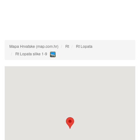
Mapa Hrvatske (map.com.hr)
Rt
Rt Lopata
Rt Lopata slike 1-9