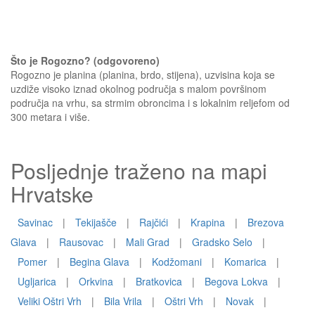
Što je Rogozno? (odgovoreno)
Rogozno je planina (planina, brdo, stijena), uzvisina koja se
uzdiže visoko iznad okolnog područja s malom površinom
područja na vrhu, sa strmim obroncima i s lokalnim reljefom od
300 metara i više.
Posljednje traženo na mapi
Hrvatske
Savinac
|
Tekijašče
|
Rajčići
|
Krapina
|
Brezova
Glava
|
Rausovac
|
Mali Grad
|
Gradsko Selo
|
Pomer
|
Begina Glava
|
Kodžomani
|
Komarica
|
Ugljarica
|
Orkvina
|
Bratkovica
|
Begova Lokva
|
Veliki Oštri Vrh
|
Bila Vrila
|
Oštri Vrh
|
Novak
|