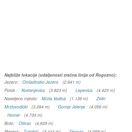
Najbliže lokacije (udaljenosti zračna linija od Rogozno):
Jezero:
Omladinsko Jezero
(2.641 m)
Potok :
Kostanjevica
(3.823 m)
Lepenica
(4.423 m)
Naseljeno mjesto:
Mrzla Vodica
(1.136 m)
Zelin
Mrzlovodički
(3.284 m)
Gornje Jelenje
(4.056 m)
Homer
(4.734 m)
Brdo:
Oštrac
(4.829 m)
Planina:
Tuhobić
(3.444 m)
Tisovac
(4.069 m)