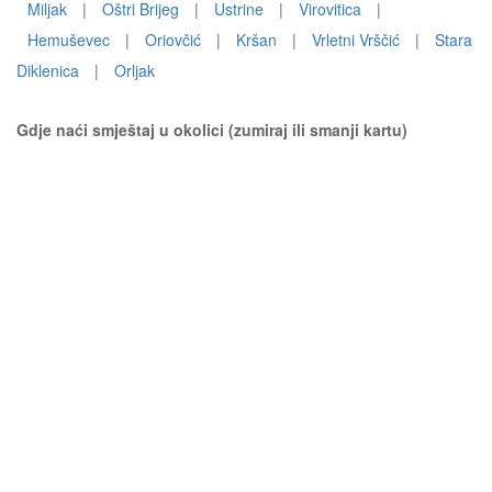
Miljak
|
Oštri Brijeg
|
Ustrine
|
Virovitica
|
Hemuševec
|
Oriovčić
|
Kršan
|
Vrletni Vrščić
|
Stara
Diklenica
|
Orljak
Gdje naći smještaj u okolici (zumiraj ili smanji kartu)