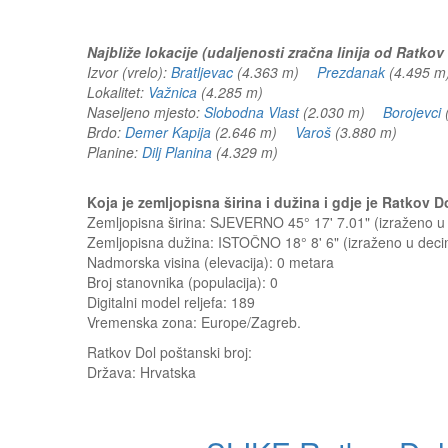
Najbliže lokacije (udaljenosti zračna linija od Ratkov
Izvor (vrelo):
Bratljevac
(4.363 m)
Prezdanak
(4.495 
Lokalitet:
Važnica
(4.285 m)
Naseljeno mjesto:
Slobodna Vlast
(2.030 m)
Borojevci
Brdo:
Demer Kapija
(2.646 m)
Varoš
(3.880 m)
Planine:
Dilj Planina
(4.329 m)
Koja je zemljopisna širina i dužina i gdje je Ratkov
Zemljopisna širina: SJEVERNO 45° 17' 7.01" (izraženo 
Zemljopisna dužina: ISTOČNO 18° 8' 6" (izraženo u dec
Nadmorska visina (elevacija):
0 metara
Broj stanovnika (populacija): 0
Digitalni model reljefa: 189
Vremenska zona: Europe/Zagreb.
Ratkov Dol
poštanski broj:
Država:
Hrvatska