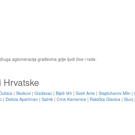
 druga aglomeracija građevina gdje ljudi žive i rade.
i Hrvatske
Dubica
|
Skokovi
|
Gizdavac
|
Bijeli Vrh
|
Sveti Ante
|
Stajduharov Mlin
|
o
|
Delicia Apartman
|
Salnik
|
Crne Kamenice
|
Rakička Glavica
|
Slunj