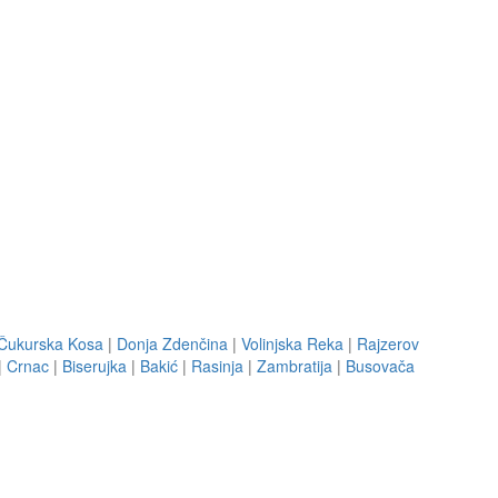
Čukurska Kosa
|
Donja Zdenčina
|
Volinjska Reka
|
Rajzerov
|
Crnac
|
Biserujka
|
Bakić
|
Rasinja
|
Zambratija
|
Busovača