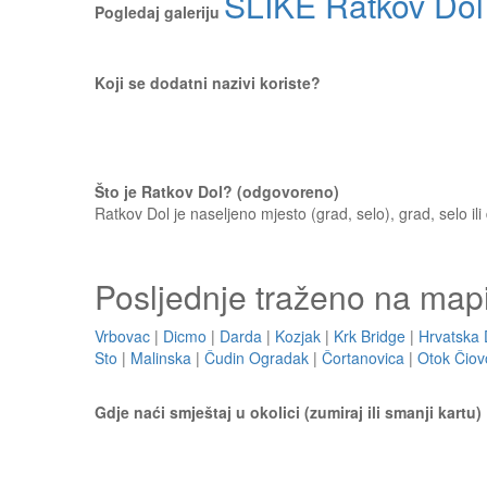
SLIKE Ratkov Dol
Pogledaj galeriju
Koji se dodatni nazivi koriste?
Što je Ratkov Dol? (odgovoreno)
Ratkov Dol je naseljeno mjesto (grad, selo), grad, selo ili
Posljednje traženo na map
Vrbovac
|
Dicmo
|
Darda
|
Kozjak
|
Krk Bridge
|
Hrvatska 
Sto
|
Malinska
|
Čudin Ogradak
|
Čortanovica
|
Otok Čiov
Gdje naći smještaj u okolici (zumiraj ili smanji kartu)