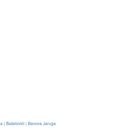
ka
|
Bašelovići
|
Banova Jaruga