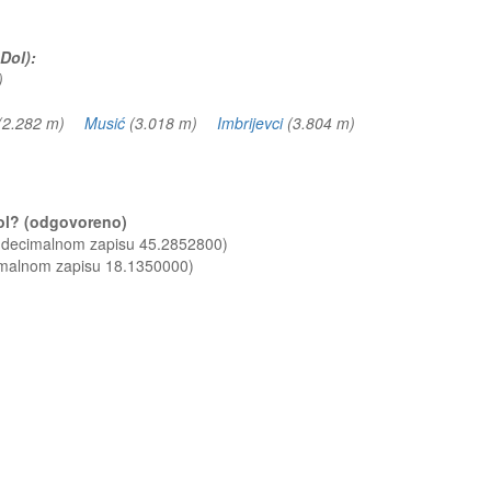
 Dol):
m)
(2.282 m)
Musić
(3.018 m)
Imbrijevci
(3.804 m)
 Dol? (odgovoreno)
u decimalnom zapisu 45.2852800)
imalnom zapisu 18.1350000)