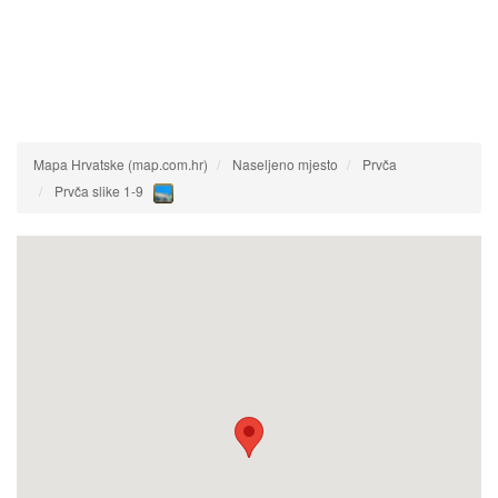
Mapa Hrvatske (map.com.hr)
Naseljeno mjesto
Prvča
Prvča slike 1-9