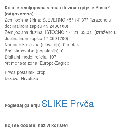
Koja je zemljopisna širina i dužina i gdje je Prvča?
(odgovoreno)
Zemljopisna širina: SJEVERNO 45° 14' 37" (izraženo u
decimalnom zapisu 45.2436100)
Zemljopisna dužina: ISTOČNO 17° 21' 33.01" (izraženo u
decimalnom zapisu 17.3591700)
Nadmorska visina (elevacija):
0 metara
Broj stanovnika (populacija): 0
Digitalni model reljefa: 107
Vremenska zona: Europe/Zagreb.
Prvča
poštanski broj:
Država:
Hrvatska
SLIKE Prvča
Pogledaj galeriju
Koji se dodatni nazivi koriste?