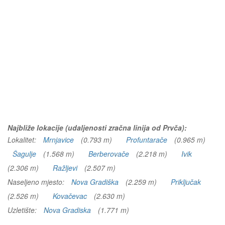
Najbliže lokacije (udaljenosti zračna linija od Prvča):
Lokalitet:
Mrnjavice
(0.793 m)
Profuntarače
(0.965 m)
Šagulje
(1.568 m)
Berberovače
(2.218 m)
Ivik
(2.306 m)
Ražljevi
(2.507 m)
Naseljeno mjesto:
Nova Gradiška
(2.259 m)
Priključak
(2.526 m)
Kovačevac
(2.630 m)
Uzletište:
Nova Gradiska
(1.771 m)