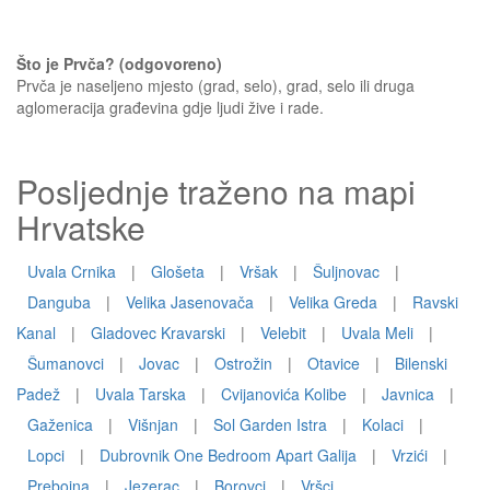
Što je Prvča? (odgovoreno)
Prvča je naseljeno mjesto (grad, selo), grad, selo ili druga
aglomeracija građevina gdje ljudi žive i rade.
Posljednje traženo na mapi
Hrvatske
Uvala Crnika
|
Glošeta
|
Vršak
|
Šuljnovac
|
Danguba
|
Velika Jasenovača
|
Velika Greda
|
Ravski
Kanal
|
Gladovec Kravarski
|
Velebit
|
Uvala Meli
|
Šumanovci
|
Jovac
|
Ostrožin
|
Otavice
|
Bilenski
Padež
|
Uvala Tarska
|
Cvijanovića Kolibe
|
Javnica
|
Gaženica
|
Višnjan
|
Sol Garden Istra
|
Kolaci
|
Lopci
|
Dubrovnik One Bedroom Apart Galija
|
Vrzići
|
Prebojna
|
Jezerac
|
Borovci
|
Vršci