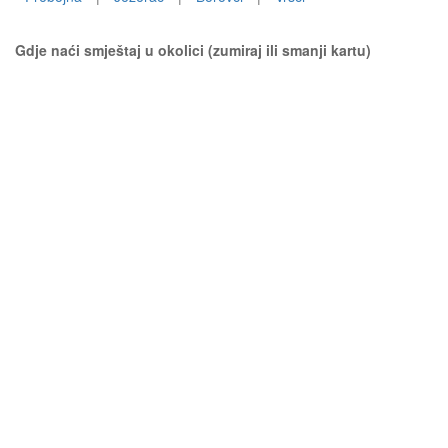
Gdje naći smještaj u okolici (zumiraj ili smanji kartu)