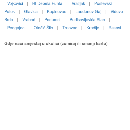
Vojkovići
|
Rt Debela Punta
|
Vražjak
|
Postevski
Potok
|
Glavica
|
Kupinovac
|
Laudonov Gaj
|
Vidovo
Brdo
|
Vrabač
|
Podumci
|
Budisavljeviča Stan
|
Podgajec
|
Otočić Šilo
|
Trnovac
|
Krndije
|
Rakasi
Gdje naći smještaj u okolici (zumiraj ili smanji kartu)