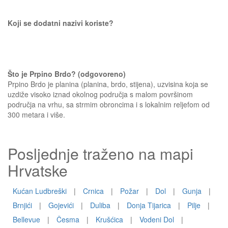
Koji se dodatni nazivi koriste?
Što je Prpino Brdo? (odgovoreno)
Prpino Brdo je planina (planina, brdo, stijena), uzvisina koja se
uzdiže visoko iznad okolnog područja s malom površinom
područja na vrhu, sa strmim obroncima i s lokalnim reljefom od
300 metara i više.
Posljednje traženo na mapi
Hrvatske
Kućan Ludbreški
|
Crnica
|
Požar
|
Dol
|
Gunja
|
Brnjići
|
Gojevići
|
Duliba
|
Donja Tijarica
|
Pilje
|
Bellevue
|
Česma
|
Krušćica
|
Vodeni Dol
|