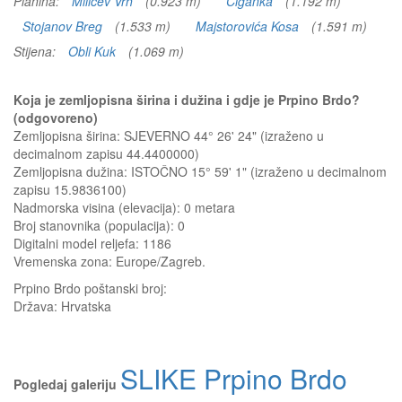
Planina:
Milićev Vrh
(0.923 m)
Ciganka
(1.192 m)
Stojanov Breg
(1.533 m)
Majstorovića Kosa
(1.591 m)
Stijena:
Obli Kuk
(1.069 m)
Koja je zemljopisna širina i dužina i gdje je Prpino Brdo?
(odgovoreno)
Zemljopisna širina: SJEVERNO 44° 26' 24" (izraženo u
decimalnom zapisu 44.4400000)
Zemljopisna dužina: ISTOČNO 15° 59' 1" (izraženo u decimalnom
zapisu 15.9836100)
Nadmorska visina (elevacija):
0 metara
Broj stanovnika (populacija): 0
Digitalni model reljefa: 1186
Vremenska zona: Europe/Zagreb.
Prpino Brdo
poštanski broj:
Država:
Hrvatska
SLIKE Prpino Brdo
Pogledaj galeriju