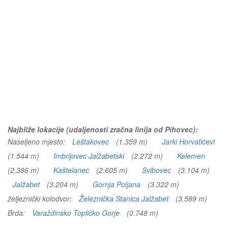
Najbliže lokacije (udaljenosti zračna linija od Pihovec):
Naseljeno mjesto:
Leštakovec
(1.359 m)
Jarki Horvatićevi
(1.544 m)
Imbrijovec Jalžabetski
(2.272 m)
Kelemen
(2.386 m)
Kaštelanec
(2.605 m)
Svibovec
(3.104 m)
Jalžabet
(3.204 m)
Gornja Poljana
(3.322 m)
željeznički kolodvor:
Železnička Stanica Jalžabet
(3.589 m)
Brda:
Varaždinsko Topličko Gorje
(0.748 m)