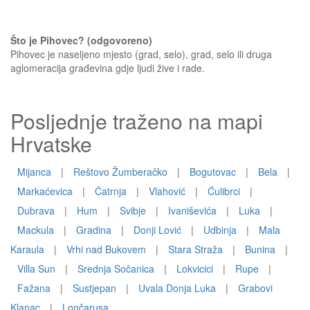
Što je Pihovec? (odgovoreno)
Pihovec je naseljeno mjesto (grad, selo), grad, selo ili druga
aglomeracija građevina gdje ljudi žive i rade.
Posljednje traženo na mapi
Hrvatske
Mijanca
|
Reštovo Žumberačko
|
Bogutovac
|
Bela
|
Markaćevica
|
Čatrnja
|
Vlahović
|
Ćulibrci
|
Dubrava
|
Hum
|
Svibje
|
Ivaniševića
|
Luka
|
Mackula
|
Gradina
|
Donji Lović
|
Udbinja
|
Mala
Karaula
|
Vrhi nad Bukovem
|
Stara Straža
|
Bunina
|
Villa Sun
|
Srednja Sočanica
|
Lokvicici
|
Rupe
|
Fažana
|
Sustjepan
|
Uvala Donja Luka
|
Grabovi
Klanac
|
Lončarusa