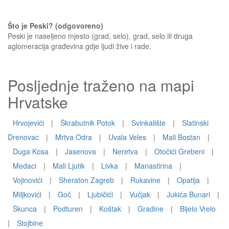
Što je Peski? (odgovoreno)
Peski je naseljeno mjesto (grad, selo), grad, selo ili druga
aglomeracija građevina gdje ljudi žive i rade.
Posljednje traženo na mapi
Hrvatske
Hrvojevići
|
Škrabutnik Potok
|
Svinkalište
|
Slatinski
Drenovac
|
Mrtva Odra
|
Uvala Veles
|
Mali Bostan
|
Duga Kosa
|
Jasenova
|
Neretva
|
Otočići Grebeni
|
Medaci
|
Mali Ljutik
|
Livka
|
Manastirina
|
Vojinovići
|
Sheraton Zagreb
|
Rukavine
|
Opatija
|
Miljkovići
|
Goč
|
Ljubičići
|
Vučjak
|
Jukića Bunari
|
Škunca
|
Podturen
|
Koštak
|
Gradine
|
Bijelo Vrelo
|
Stojbine