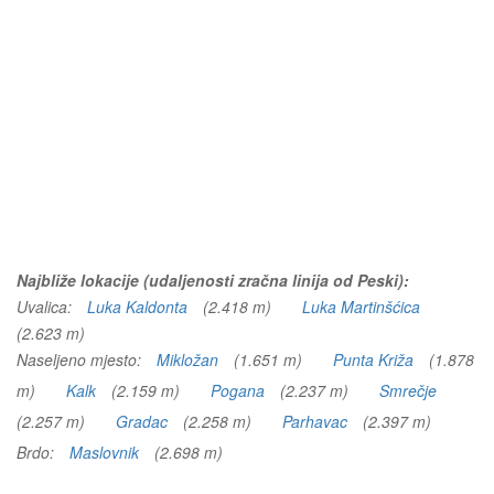
Najbliže lokacije (udaljenosti zračna linija od Peski):
Uvalica:
Luka Kaldonta
(2.418 m)
Luka Martinšćica
(2.623 m)
Naseljeno mjesto:
Mikložan
(1.651 m)
Punta Križa
(1.878
m)
Kalk
(2.159 m)
Pogana
(2.237 m)
Smrečje
(2.257 m)
Gradac
(2.258 m)
Parhavac
(2.397 m)
Brdo:
Maslovnik
(2.698 m)