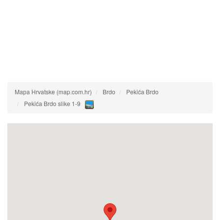
Mapa Hrvatske (map.com.hr)
Brdo
Pekića Brdo
Pekića Brdo slike 1-9