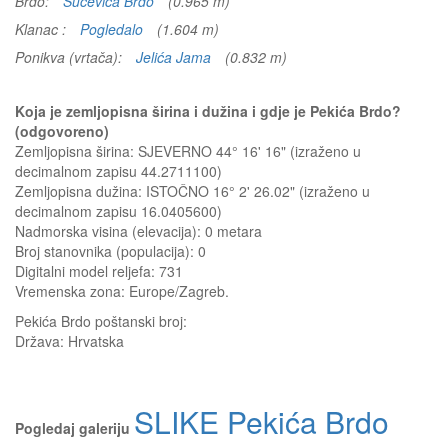
Brdo:
Sučevića Brdo
(0.965 m)
Klanac :
Pogledalo
(1.604 m)
Ponikva (vrtača):
Jelića Jama
(0.832 m)
Koja je zemljopisna širina i dužina i gdje je Pekića Brdo?
(odgovoreno)
Zemljopisna širina: SJEVERNO 44° 16' 16" (izraženo u
decimalnom zapisu 44.2711100)
Zemljopisna dužina: ISTOČNO 16° 2' 26.02" (izraženo u
decimalnom zapisu 16.0405600)
Nadmorska visina (elevacija):
0 metara
Broj stanovnika (populacija): 0
Digitalni model reljefa: 731
Vremenska zona: Europe/Zagreb.
Pekića Brdo
poštanski broj:
Država:
Hrvatska
SLIKE Pekića Brdo
Pogledaj galeriju