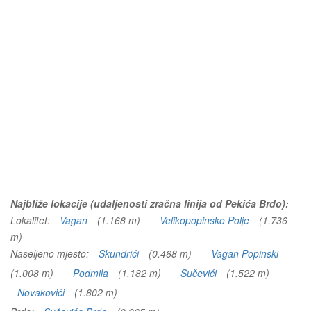
Najbliže lokacije (udaljenosti zračna linija od Pekića Brdo):
Lokalitet:
Vagan
(1.168 m)
Velikopopinsko Polje
(1.736
m)
Naseljeno mjesto:
Skundrići
(0.468 m)
Vagan Popinski
(1.008 m)
Podmila
(1.182 m)
Sučevići
(1.522 m)
Novakovići
(1.802 m)