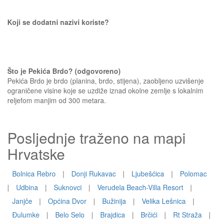
Koji se dodatni nazivi koriste?
Što je Pekića Brdo? (odgovoreno)
Pekića Brdo je brdo (planina, brdo, stijena), zaobljeno uzvišenje
ograničene visine koje se uzdiže iznad okolne zemlje s lokalnim
reljefom manjim od 300 metara.
Posljednje traženo na mapi
Hrvatske
Bolnica Rebro
|
Donji Rukavac
|
Ljubešćica
|
Polomac
|
Udbina
|
Suknovci
|
Verudela Beach-Villa Resort
|
Janjče
|
Općina Dvor
|
Bužinija
|
Velika Lešnica
|
Ðulumke
|
Belo Selo
|
Brajdica
|
Brčići
|
Rt Straža
|