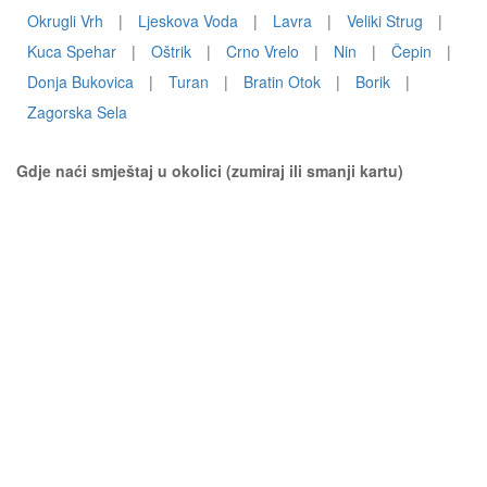
Okrugli Vrh
|
Ljeskova Voda
|
Lavra
|
Veliki Strug
|
Kuca Spehar
|
Oštrik
|
Crno Vrelo
|
Nin
|
Čepin
|
Donja Bukovica
|
Turan
|
Bratin Otok
|
Borik
|
Zagorska Sela
Gdje naći smještaj u okolici (zumiraj ili smanji kartu)