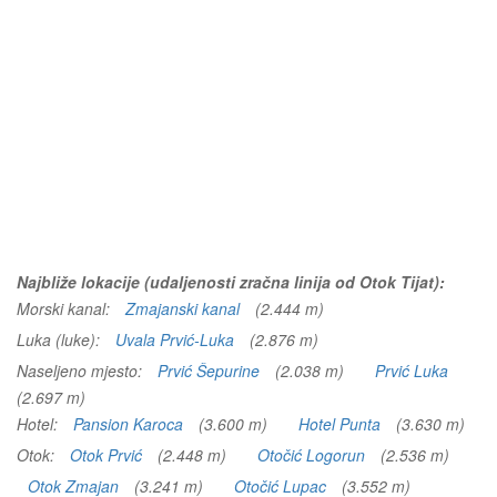
Najbliže lokacije (udaljenosti zračna linija od Otok Tijat):
Morski kanal:
Zmajanski kanal
(2.444 m)
Luka (luke):
Uvala Prvić-Luka
(2.876 m)
Naseljeno mjesto:
Prvić Šepurine
(2.038 m)
Prvić Luka
(2.697 m)
Hotel:
Pansion Karoca
(3.600 m)
Hotel Punta
(3.630 m)
Otok:
Otok Prvić
(2.448 m)
Otočić Logorun
(2.536 m)
Otok Zmajan
(3.241 m)
Otočić Lupac
(3.552 m)