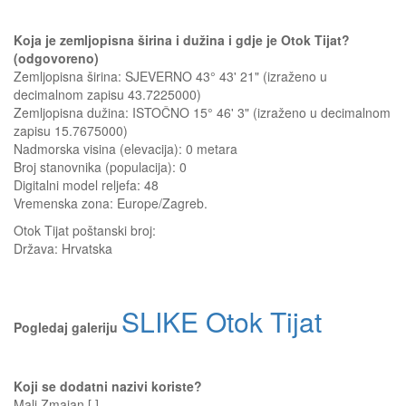
Koja je zemljopisna širina i dužina i gdje je Otok Tijat?
(odgovoreno)
Zemljopisna širina: SJEVERNO 43° 43' 21" (izraženo u
decimalnom zapisu 43.7225000)
Zemljopisna dužina: ISTOČNO 15° 46' 3" (izraženo u decimalnom
zapisu 15.7675000)
Nadmorska visina (elevacija):
0 metara
Broj stanovnika (populacija): 0
Digitalni model reljefa: 48
Vremenska zona: Europe/Zagreb.
Otok Tijat
poštanski broj:
Država:
Hrvatska
SLIKE Otok Tijat
Pogledaj galeriju
Koji se dodatni nazivi koriste?
Mali Zmajan [ ]