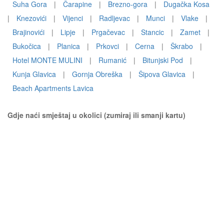
Suha Gora
|
Čarapine
|
Brezno-gora
|
Dugačka Kosa
|
Knezovići
|
Vijenci
|
Radljevac
|
Munci
|
Vlake
|
Brajinovići
|
Lipje
|
Prgačevac
|
Stancic
|
Zamet
|
Bukočica
|
Planica
|
Prkovci
|
Cerna
|
Škrabo
|
Hotel MONTE MULINI
|
Rumanić
|
Bitunjski Pod
|
Kunja Glavica
|
Gornja Obreška
|
Šipova Glavica
|
Beach Apartments Lavica
Gdje naći smještaj u okolici (zumiraj ili smanji kartu)