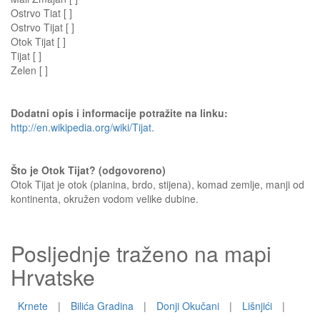
Ostrvo Tiat [ ]
Ostrvo Tijat [ ]
Otok Tijat [ ]
Tijat [ ]
Zelen [ ]
Dodatni opis i informacije potražite na linku:
http://en.wikipedia.org/wiki/Tijat
.
Što je Otok Tijat? (odgovoreno)
Otok Tijat je otok (planina, brdo, stijena), komad zemlje, manji od
kontinenta, okružen vodom velike dubine.
Posljednje traženo na mapi
Hrvatske
Krnete
|
Bilića Gradina
|
Donji Okučani
|
Lišnjići
|