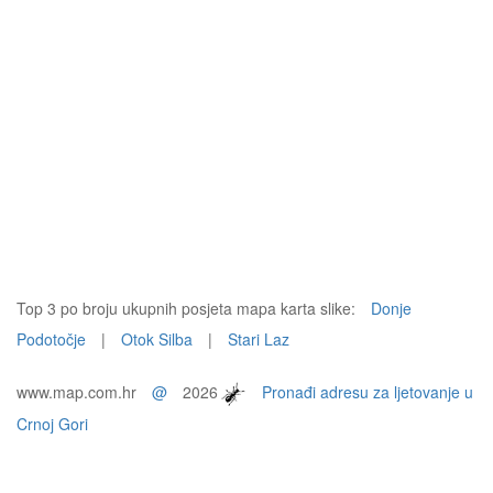
Top 3 po broju ukupnih posjeta mapa karta slike:
Donje
Podotočje
|
Otok Silba
|
Stari Laz
www.map.com.hr
@
2026
Pronađi adresu za ljetovanje u
Crnoj Gori