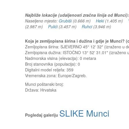
Najbliže lokacije (udaljenosti zračna linija od Munci):
Naseljeno mjesto:
Grubiši
(0.666 m)
Heki
(1.405 m)
(2.987 m)
Pulići
(3.457 m)
Ruhci
(3.946 m)
Koja je zemljopisna širina i dužina i gdje je Munci?
Zemljopisna širina: SJEVERNO 45° 12' 32" (izraženo u 
Zemljopisna dužina: ISTOČNO 13° 52' 31.01" (izraženo
Nadmorska visina (elevacija):
0 metara
Broj stanovnika (populacija): 0
Digitalni model reljefa: 359
Vremenska zona: Europe/Zagreb.
Munci
poštanski broj:
Država:
Hrvatska
SLIKE Munci
Pogledaj galeriju