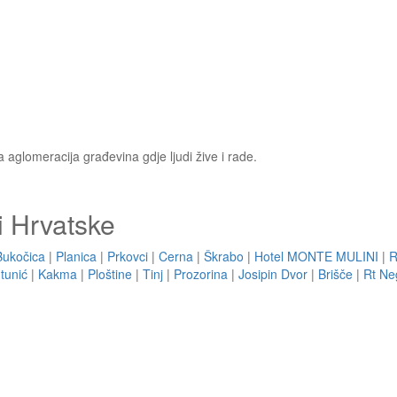
a aglomeracija građevina gdje ljudi žive i rade.
i Hrvatske
Bukočica
|
Planica
|
Prkovci
|
Cerna
|
Škrabo
|
Hotel MONTE MULINI
|
R
tunić
|
Kakma
|
Ploštine
|
Tinj
|
Prozorina
|
Josipin Dvor
|
Brišče
|
Rt Neg