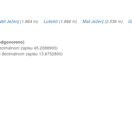
Veli Ježenj
(1.864 m)
Lušetići
(1.886 m)
Mali Ježenj
(2.536 m)
Gl
 (odgovoreno)
decimalnom zapisu 45.2088900)
 u decimalnom zapisu 13.8752800)