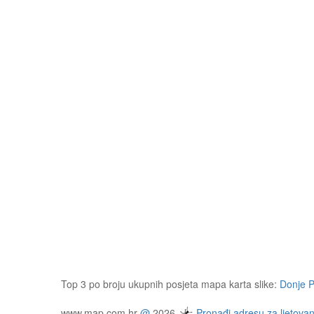
Top 3 po broju ukupnih posjeta mapa karta slike:
Donje P
www.map.com.hr
@
2026
Pronađi adresu za ljetovan