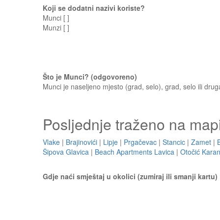
Koji se dodatni nazivi koriste?
Munci [ ]
Munzi [ ]
Što je Munci? (odgovoreno)
Munci je naseljeno mjesto (grad, selo), grad, selo ili drug
Posljednje traženo na map
Vlake
|
Brajinovići
|
Lipje
|
Prgačevac
|
Stancic
|
Zamet
|
Šipova Glavica
|
Beach Apartments Lavica
|
Otočić Karan
Gdje naći smještaj u okolici (zumiraj ili smanji kartu)