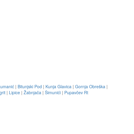
umanić
|
Bitunjski Pod
|
Kunja Glavica
|
Gornja Obreška
|
rit
|
Lipice
|
Žabnjača
|
Šimunići
|
Pupavčev Rt