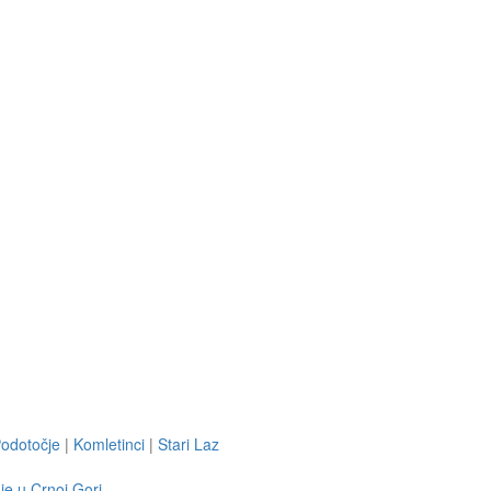
odotočje
|
Komletinci
|
Stari Laz
je u Crnoj Gori