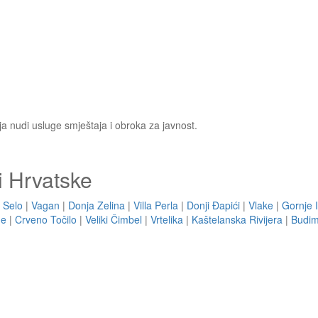
a nudi usluge smještaja i obroka za javnost.
i Hrvatske
 Selo
|
Vagan
|
Donja Zelina
|
Villa Perla
|
Donji Ðapići
|
Vlake
|
Gornje 
ge
|
Crveno Točilo
|
Veliki Čimbel
|
Vrtelika
|
Kaštelanska Rivijera
|
Budim