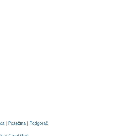
ica
|
Požežina
|
Podgorač
je u Crnoj Gori