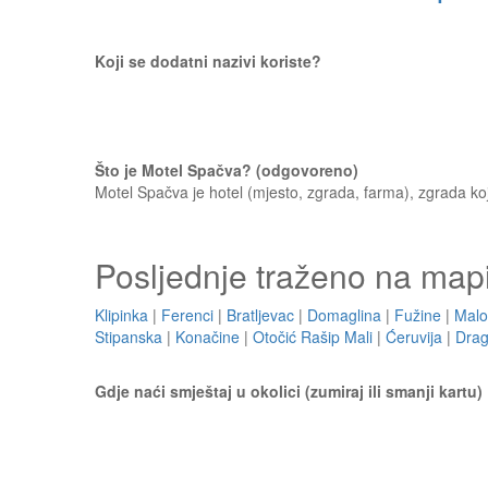
Koji se dodatni nazivi koriste?
Što je Motel Spačva? (odgovoreno)
Motel Spačva je hotel (mjesto, zgrada, farma), zgrada koj
Posljednje traženo na map
Klipinka
|
Ferenci
|
Bratljevac
|
Domaglina
|
Fužine
|
Malo
Stipanska
|
Konačine
|
Otočić Rašip Mali
|
Ćeruvija
|
Dra
Gdje naći smještaj u okolici (zumiraj ili smanji kartu)