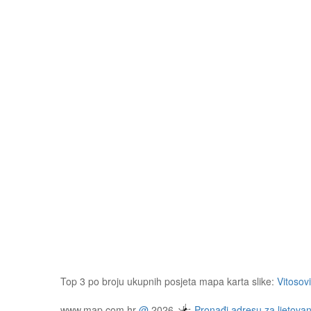
Top 3 po broju ukupnih posjeta mapa karta slike:
Vitosov
www.map.com.hr
@
2026
Pronađi adresu za ljetovan