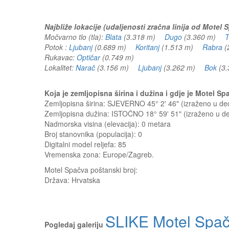
Najbliže lokacije (udaljenosti zračna linija od Motel 
Močvarno tlo (tla):
Blata
(3.318 m)
Dugo
(3.360 m)
T
Potok :
Ljubanj
(0.689 m)
Koritanj
(1.513 m)
Rabra
(
Rukavac:
Optičar
(0.749 m)
Lokalitet:
Narač
(3.156 m)
Ljubanj
(3.262 m)
Bok
(3
Koja je zemljopisna širina i dužina i gdje je Motel 
Zemljopisna širina: SJEVERNO 45° 2' 46" (izraženo u d
Zemljopisna dužina: ISTOČNO 18° 59' 51" (izraženo u 
Nadmorska visina (elevacija):
0 metara
Broj stanovnika (populacija): 0
Digitalni model reljefa: 85
Vremenska zona: Europe/Zagreb.
Motel Spačva
poštanski broj:
Država:
Hrvatska
SLIKE Motel Spa
Pogledaj galeriju