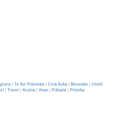
Igrane
|
Ts Sol Polynesia
|
Crna Kuka
|
Beravsko
|
Otočić
iri
|
Trovor
|
Kozina
|
Vrsar
|
Priblače
|
Pricinka