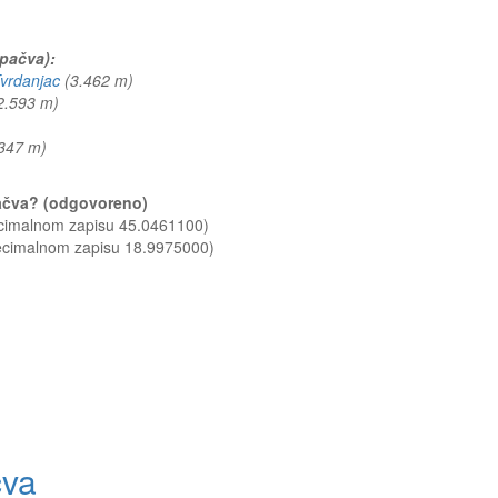
Spačva):
vrdanjac
(3.462 m)
2.593 m)
.347 m)
Spačva? (odgovoreno)
ecimalnom zapisu 45.0461100)
decimalnom zapisu 18.9975000)
čva