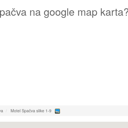
Spačva
na google map karta
va
Motel Spačva slike 1-9