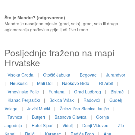
Što je Mandre? (odgovoreno)
Mandre je naseljeno mjesto (grad, selo), grad, selo ili druga
aglomeracija građevina gdje ljudi žive i rade.
Posljednje traženo na mapi
Hrvatske
Visoka Greda
|
Otočić Jabuka
|
Begovac
|
Jurandvor
|
Neukušić
|
Mali Dol
|
Naokovo Brdo
|
Rt Arbit
|
Vrhovjnsko Polje
|
Funtana
|
Grad Ludbreg
|
Bistrač
|
Klanac Perjasički
|
Bokića Vršak
|
Radovići
|
Gudelj
Velaga
|
Jovići Mučki
|
Železnička Stanica Janjče
|
Tavnica
|
Butijeri
|
Batinova Glavica
|
Gornja
Jagodnja
|
Hotel Sipar
|
Vidulj
|
Donji Vidovec
|
Zib
Kanal
|
Rajići
|
Karanac
|
Radića Brdo
|
Ana