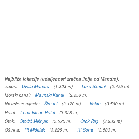
Najbliže lokacije (udaljenosti zračna linija od Mandre):
Zaton:
Uvala Mandre
(1.303 m)
Luka Šimuni
(2.425 m)
Morski kanal:
Maunski Kanal
(2.256 m)
Naseljeno mjesto:
Šimuni
(3.120 m)
Kolan
(3.590 m)
Hotel:
Luna Island Hotel
(3.328 m)
Otok:
Otočić Mišnjak
(3.225 m)
Otok Pag
(3.933 m)
Oštrina:
Rt Mišnjak
(3.225 m)
Rt Suha
(3.583 m)