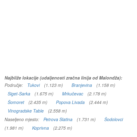
Najbliže lokacije (udaljenosti zračna linija od Malondža):
Područje:
Tukovi
(1.123 m)
Branjevina
(1.158 m)
Siget-Sarka
(1.675 m)
Mrkučevac
(2.178 m)
Šomoret
(2.435 m)
Popova Livada
(2.444 m)
Vinogradske Table
(2.558 m)
Naseljeno mjesto:
Petrova Slatina
(1.731 m)
Šodolovci
(1.981 m)
Koprivna
(2.275 m)