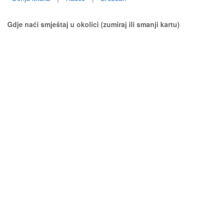
Gdje naći smještaj u okolici (zumiraj ili smanji kartu)