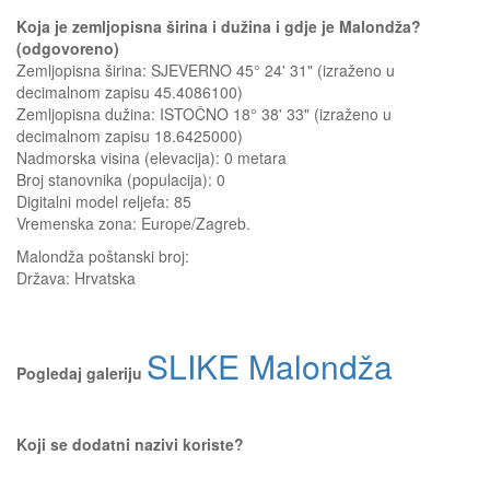
Koja je zemljopisna širina i dužina i gdje je Malondža?
(odgovoreno)
Zemljopisna širina: SJEVERNO 45° 24' 31" (izraženo u
decimalnom zapisu 45.4086100)
Zemljopisna dužina: ISTOČNO 18° 38' 33" (izraženo u
decimalnom zapisu 18.6425000)
Nadmorska visina (elevacija):
0 metara
Broj stanovnika (populacija): 0
Digitalni model reljefa: 85
Vremenska zona: Europe/Zagreb.
Malondža
poštanski broj:
Država:
Hrvatska
SLIKE Malondža
Pogledaj galeriju
Koji se dodatni nazivi koriste?