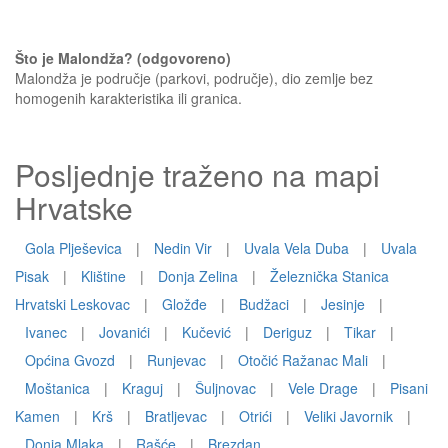
Što je Malondža? (odgovoreno)
Malondža je područje (parkovi, područje), dio zemlje bez
homogenih karakteristika ili granica.
Posljednje traženo na mapi
Hrvatske
Gola Plješevica
|
Nedin Vir
|
Uvala Vela Duba
|
Uvala
Pisak
|
Klištine
|
Donja Zelina
|
Železnička Stanica
Hrvatski Leskovac
|
Gložđe
|
Budžaci
|
Jesinje
|
Ivanec
|
Jovanići
|
Kučević
|
Deriguz
|
Tikar
|
Općina Gvozd
|
Runjevac
|
Otočić Ražanac Mali
|
Moštanica
|
Kraguj
|
Šuljnovac
|
Vele Drage
|
Pisani
Kamen
|
Krš
|
Bratljevac
|
Otrići
|
Veliki Javornik
|
Donja Mlaka
|
Rašće
|
Brezdan