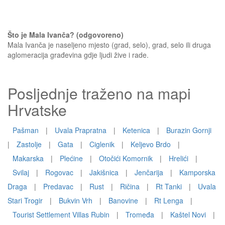
Što je Mala Ivanča? (odgovoreno)
Mala Ivanča je naseljeno mjesto (grad, selo), grad, selo ili druga
aglomeracija građevina gdje ljudi žive i rade.
Posljednje traženo na mapi
Hrvatske
Pašman
|
Uvala Prapratna
|
Ketenica
|
Burazin Gornji
|
Zastolje
|
Gata
|
Ciglenik
|
Keljevo Brdo
|
Makarska
|
Plećine
|
Otočići Komornik
|
Hrelići
|
Svilaj
|
Rogovac
|
Jakišnica
|
Jenčarija
|
Kamporska
Draga
|
Predavac
|
Rust
|
Ričina
|
Rt Tanki
|
Uvala
Stari Trogir
|
Bukvin Vrh
|
Banovine
|
Rt Lenga
|
Tourist Settlement Villas Rubin
|
Tromeđa
|
Kaštel Novi
|