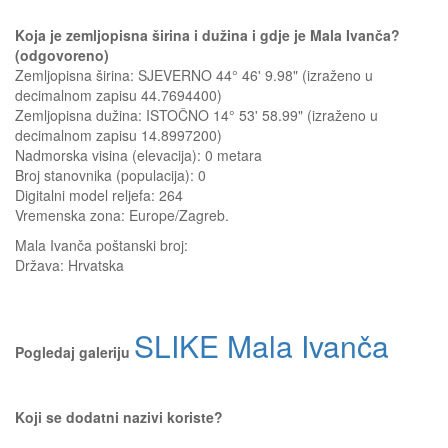
Koja je zemljopisna širina i dužina i gdje je Mala Ivanča?
(odgovoreno)
Zemljopisna širina: SJEVERNO 44° 46' 9.98" (izraženo u
decimalnom zapisu 44.7694400)
Zemljopisna dužina: ISTOČNO 14° 53' 58.99" (izraženo u
decimalnom zapisu 14.8997200)
Nadmorska visina (elevacija):
0 metara
Broj stanovnika (populacija): 0
Digitalni model reljefa: 264
Vremenska zona: Europe/Zagreb.
Mala Ivanča
poštanski broj:
Država:
Hrvatska
SLIKE Mala Ivanča
Pogledaj galeriju
Koji se dodatni nazivi koriste?