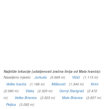
Najbliže lokacije (udaljenosti zračna linija od Mala Ivanča):
Naseljeno mjesto:
Jurkuša
(0.669 m)
Vičići
(1.113 m)
Velike Ivanča
(1.166 m)
Miškovići
(1.340 m)
Kirini
(2.080 m)
Vlaka
(2.320 m)
Gornji Starigrad
(2.472
m)
Velike Brisnice
(2.523 m)
Male Brisnice
(2.657 m)
Peljica
(3.092 m)