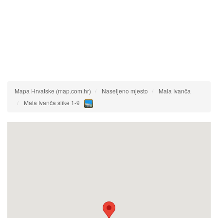
Mapa Hrvatske (map.com.hr)
Naseljeno mjesto
Mala Ivanča
Mala Ivanča slike 1-9