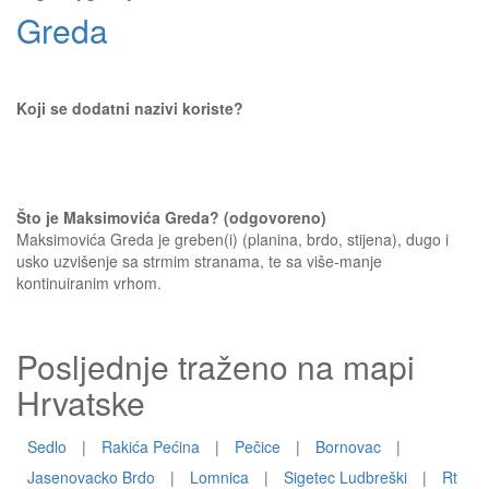
Greda
Koji se dodatni nazivi koriste?
Što je Maksimovića Greda? (odgovoreno)
Maksimovića Greda je greben(i) (planina, brdo, stijena), dugo i
usko uzvišenje sa strmim stranama, te sa više-manje
kontinuiranim vrhom.
Posljednje traženo na mapi
Hrvatske
Sedlo
|
Rakića Pećina
|
Pečice
|
Bornovac
|
Jasenovacko Brdo
|
Lomnica
|
Sigetec Ludbreški
|
Rt