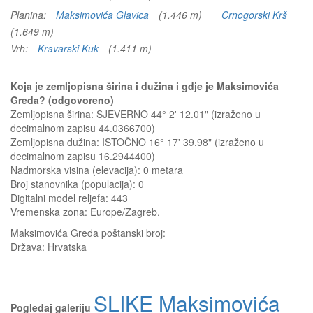
Planina:
Maksimovića Glavica
(1.446 m)
Crnogorski Krš
(1.649 m)
Vrh:
Kravarski Kuk
(1.411 m)
Koja je zemljopisna širina i dužina i gdje je Maksimovića
Greda? (odgovoreno)
Zemljopisna širina: SJEVERNO 44° 2' 12.01" (izraženo u
decimalnom zapisu 44.0366700)
Zemljopisna dužina: ISTOČNO 16° 17' 39.98" (izraženo u
decimalnom zapisu 16.2944400)
Nadmorska visina (elevacija):
0 metara
Broj stanovnika (populacija): 0
Digitalni model reljefa: 443
Vremenska zona: Europe/Zagreb.
Maksimovića Greda
poštanski broj:
Država:
Hrvatska
SLIKE Maksimovića
Pogledaj galeriju