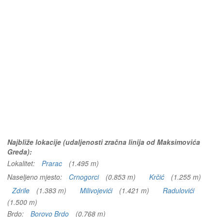
Najbliže lokacije (udaljenosti zračna linija od Maksimovića
Greda):
Lokalitet:
Prarac
(1.495 m)
Naseljeno mjesto:
Crnogorci
(0.853 m)
Krčić
(1.255 m)
Zdrile
(1.383 m)
Milivojevići
(1.421 m)
Radulovići
(1.500 m)
Brdo:
Borovo Brdo
(0.768 m)