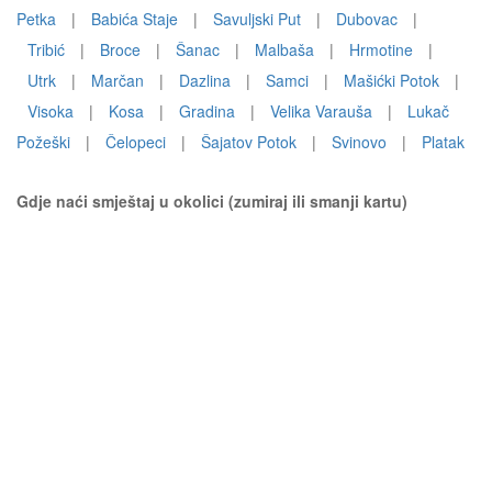
Petka
|
Babića Staje
|
Savuljski Put
|
Dubovac
|
Tribić
|
Broce
|
Šanac
|
Malbaša
|
Hrmotine
|
Utrk
|
Marčan
|
Dazlina
|
Samci
|
Mašićki Potok
|
Visoka
|
Kosa
|
Gradina
|
Velika Varauša
|
Lukač
Požeški
|
Čelopeci
|
Šajatov Potok
|
Svinovo
|
Platak
Gdje naći smještaj u okolici (zumiraj ili smanji kartu)