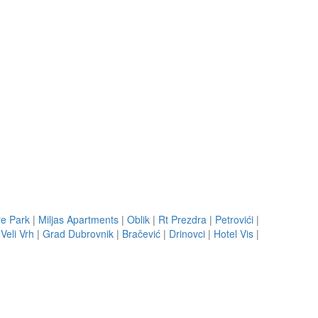
re Park
|
Miljas Apartments
|
Oblik
|
Rt Prezdra
|
Petrovići
|
|
Veli Vrh
|
Grad Dubrovnik
|
Bračević
|
Drinovci
|
Hotel Vis
|