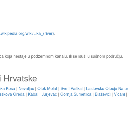
n.wikipedia.org/wiki/Lika_(river)
.
ćica koja nestaje u podzemnom kanalu, ili se isuši u sušnom području.
i Hrvatske
čka Kosa
|
Nevaljac
|
Otok Molat
|
Sveti Paškal
|
Lastovsko Otocje Natu
eskova Greda
|
Kabal
|
Jurjevac
|
Gornja Šumetlica
|
Blaževići
|
Vicani