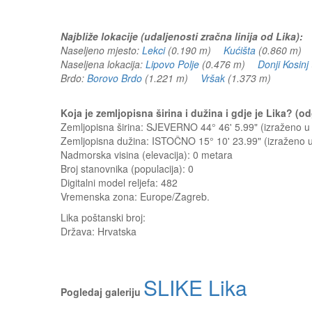
Najbliže lokacije (udaljenosti zračna linija od Lika):
Naseljeno mjesto:
Lekci
(0.190 m)
Kućišta
(0.860 m
Naseljena lokacija:
Lipovo Polje
(0.476 m)
Donji Kosinj
Brdo:
Borovo Brdo
(1.221 m)
Vršak
(1.373 m)
Koja je zemljopisna širina i dužina i gdje je Lika? (
Zemljopisna širina: SJEVERNO 44° 46' 5.99" (izraženo 
Zemljopisna dužina: ISTOČNO 15° 10' 23.99" (izraženo
Nadmorska visina (elevacija):
0 metara
Broj stanovnika (populacija): 0
Digitalni model reljefa: 482
Vremenska zona: Europe/Zagreb.
Lika
poštanski broj:
Država:
Hrvatska
SLIKE Lika
Pogledaj galeriju