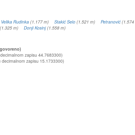
)
Velika Rudinka
(1.177 m)
Stakić Selo
(1.521 m)
Petranović
(1.57
(1.325 m)
Donji Kosinj
(1.558 m)
odgovoreno)
u decimalnom zapisu 44.7683300)
 u decimalnom zapisu 15.1733300)