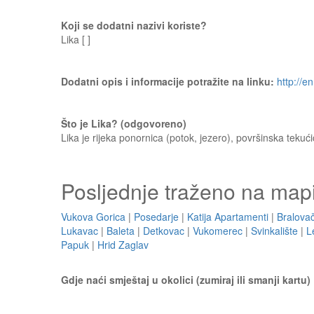
Koji se dodatni nazivi koriste?
Lika [ ]
Dodatni opis i informacije potražite na linku:
http://e
Što je Lika? (odgovoreno)
Lika je rijeka ponornica (potok, jezero), površinska teku
Posljednje traženo na map
Vukova Gorica
|
Posedarje
|
Katija Apartamenti
|
Bralova
Lukavac
|
Baleta
|
Detkovac
|
Vukomerec
|
Svinkalište
|
L
Papuk
|
Hrid Zaglav
Gdje naći smještaj u okolici (zumiraj ili smanji kartu)