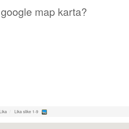
google map karta?
Lika
Lika slike 1-9