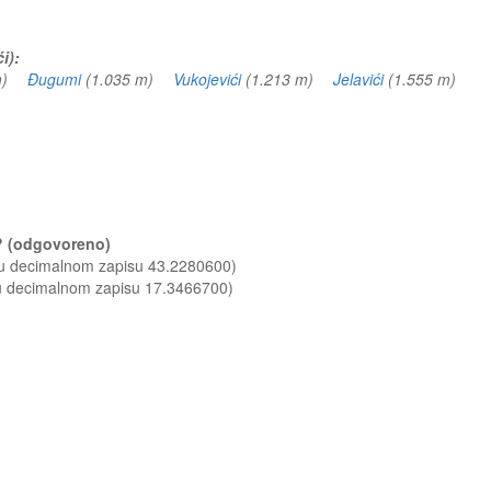
i):
 m)
Đugumi
(1.035 m)
Vukojevići
(1.213 m)
Jelavići
(1.555 m)
i? (odgovoreno)
 u decimalnom zapisu 43.2280600)
 u decimalnom zapisu 17.3466700)