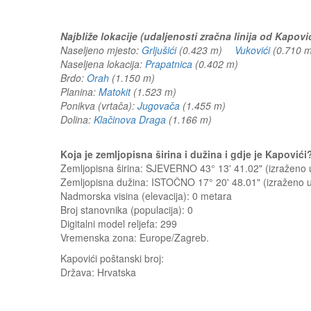
Najbliže lokacije (udaljenosti zračna linija od Kapović
Naseljeno mjesto:
Grljušići
(0.423 m)
Vukovići
(0.710
Naseljena lokacija:
Prapatnica
(0.402 m)
Brdo:
Orah
(1.150 m)
Planina:
Matokit
(1.523 m)
Ponikva (vrtača):
Jugovača
(1.455 m)
Dolina:
Klačinova Draga
(1.166 m)
Koja je zemljopisna širina i dužina i gdje je Kapović
Zemljopisna širina: SJEVERNO 43° 13' 41.02" (izraženo
Zemljopisna dužina: ISTOČNO 17° 20' 48.01" (izraženo
Nadmorska visina (elevacija):
0 metara
Broj stanovnika (populacija): 0
Digitalni model reljefa: 299
Vremenska zona: Europe/Zagreb.
Kapovići
poštanski broj:
Država:
Hrvatska