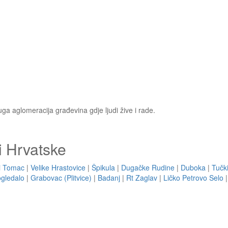
ruga aglomeracija građevina gdje ljudi žive i rade.
i Hrvatske
ki Tomac
|
Velike Hrastovice
|
Špikula
|
Dugačke Rudine
|
Duboka
|
Tučk
gledalo
|
Grabovac (Plitvice)
|
Badanj
|
Rt Zaglav
|
Ličko Petrovo Selo