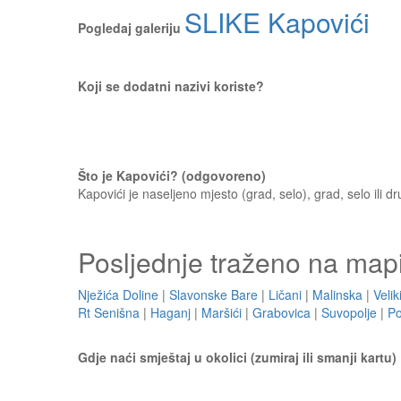
SLIKE Kapovići
Pogledaj galeriju
Koji se dodatni nazivi koriste?
Što je Kapovići? (odgovoreno)
Kapovići je naseljeno mjesto (grad, selo), grad, selo ili d
Posljednje traženo na map
Nježića Doline
|
Slavonske Bare
|
Ličani
|
Malinska
|
Veli
Rt Senišna
|
Haganj
|
Maršići
|
Grabovica
|
Suvopolje
|
Po
Gdje naći smještaj u okolici (zumiraj ili smanji kartu)