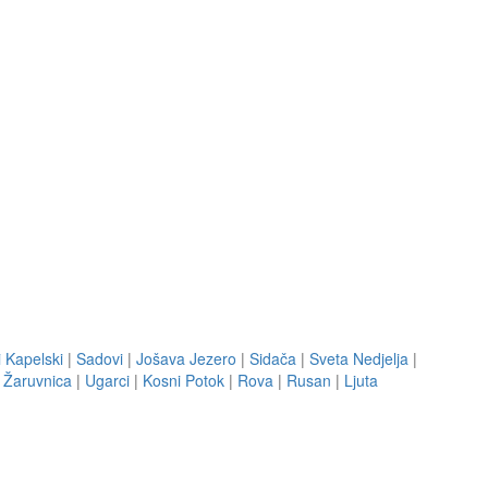
i Kapelski
|
Sadovi
|
Jošava Jezero
|
Sidača
|
Sveta Nedjelja
|
|
Žaruvnica
|
Ugarci
|
Kosni Potok
|
Rova
|
Rusan
|
Ljuta