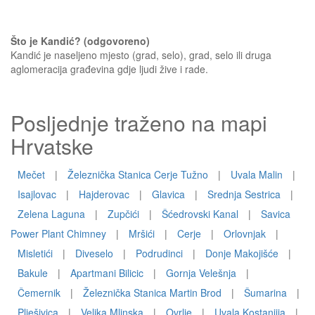
Što je Kandić? (odgovoreno)
Kandić je naseljeno mjesto (grad, selo), grad, selo ili druga
aglomeracija građevina gdje ljudi žive i rade.
Posljednje traženo na mapi
Hrvatske
Mečet
|
Železnička Stanica Cerje Tužno
|
Uvala Malin
|
Isajlovac
|
Hajderovac
|
Glavica
|
Srednja Sestrica
|
Zelena Laguna
|
Zupčići
|
Šćedrovski Kanal
|
Savica
Power Plant Chimney
|
Mršići
|
Cerje
|
Orlovnjak
|
Misletići
|
Diveselo
|
Podrudinci
|
Donje Makojišće
|
Bakule
|
Apartmani Bilicic
|
Gornja Velešnja
|
Čemernik
|
Železnička Stanica Martin Brod
|
Šumarina
|
Plješivica
|
Velika Mlinska
|
Ovrlje
|
Uvala Kostanjija
|