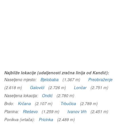
Najbliže lokacije (udaljenosti zračna linija od Kandić):
Naseljeno mjesto:
Bjelobaba
(1.367 m)
Preobraženje
(2.618 m)
Galovići
(2.726 m)
Lončar
(2.751 m)
Naseljena lokacija:
Ondić
(2.780 m)
Brdo:
Krčana
(2.107 m)
Trbučica
(2.789 m)
Planina:
Rteševo
(1.259 m)
Ivanov Vrh
(2.451 m)
Ponikva (vrtača):
Pricinka
(2.489 m)