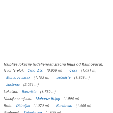
Najbliže lokacije (udaljenosti zračna linija od Kalinovača):
Izvor (vrelo):
Crno Vrilo
(0.858 m)
Odra
(1.091 m)
Muharov Jarak
(1.193 m)
Ječmište
(1.959 m)
Juršinac
(2.031 m)
Lokalitet:
Barovišta
(1.760 m)
Naseljeno mjesto:
Muharev Brijeg
(1.598 m)
Brdo:
Oštruljak
(1.272 m)
Buzdovan
(1.465 m)
Greben(i):
Kalanjevica
(1.829 m)