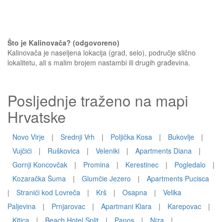
Što je Kalinovača? (odgovoreno)
Kalinovača je naseljena lokacija (grad, selo), područje slično
lokalitetu, ali s malim brojem nastambi ili drugih građevina.
Posljednje traženo na mapi
Hrvatske
Novo Virje
|
Srednji Vrh
|
Poljička Kosa
|
Bukovlje
|
Vujčići
|
Ruškovica
|
Veleniki
|
Apartments Diana
|
Gornji Koncovčak
|
Promina
|
Kerestinec
|
Pogledalo
|
Kozaračka Šuma
|
Glumčie Jezero
|
Apartments Pucisca
|
Stranići kod Lovreča
|
Krš
|
Osapna
|
Velika
Paljevina
|
Prnjarovac
|
Apartmani Klara
|
Karepovac
|
Kitica
|
Beach Hotel Split
|
Panos
|
Niza
|