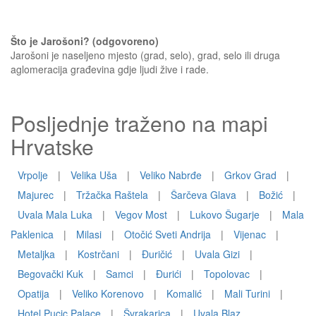
Što je Jarošoni? (odgovoreno)
Jarošoni je naseljeno mjesto (grad, selo), grad, selo ili druga
aglomeracija građevina gdje ljudi žive i rade.
Posljednje traženo na mapi
Hrvatske
Vrpolje
|
Velika Uša
|
Veliko Nabrđe
|
Grkov Grad
|
Majurec
|
Tržačka Raštela
|
Šarčeva Glava
|
Božić
|
Uvala Mala Luka
|
Vegov Most
|
Lukovo Šugarje
|
Mala
Paklenica
|
Milasi
|
Otočić Sveti Andrija
|
Vijenac
|
Metaljka
|
Kostrčani
|
Đuričić
|
Uvala Gizi
|
Begovački Kuk
|
Samci
|
Ðurići
|
Topolovac
|
Opatija
|
Veliko Korenovo
|
Komalić
|
Mali Turini
|
Hotel Pucic Palace
|
Švrakarica
|
Uvala Blaz