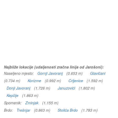
Najbliže lokacije (udaljenosti zračna linija od Jarošoni):
Naseljeno mjesto:
Gornji Javoranj
(0.653 m)
Glavičani
(0.734 m)
Korizme
(0.992 m)
Crljenice
(1.592 m)
Donji Javoranj
(1.726 m)
Januzovići
(1.802 m)
Kepčije
(1.863 m)
Spomenik:
Zminjak
(1.155 m)
Brdo:
Trešnjar
(0.863 m)
Stolića Brdo
(1.783 m)