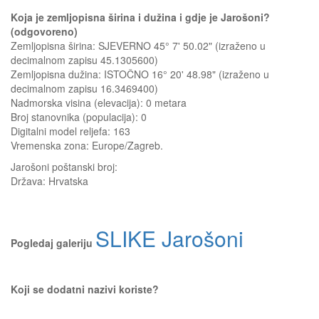
Koja je zemljopisna širina i dužina i gdje je Jarošoni?
(odgovoreno)
Zemljopisna širina: SJEVERNO 45° 7' 50.02" (izraženo u
decimalnom zapisu 45.1305600)
Zemljopisna dužina: ISTOČNO 16° 20' 48.98" (izraženo u
decimalnom zapisu 16.3469400)
Nadmorska visina (elevacija):
0 metara
Broj stanovnika (populacija): 0
Digitalni model reljefa: 163
Vremenska zona: Europe/Zagreb.
Jarošoni
poštanski broj:
Država:
Hrvatska
SLIKE Jarošoni
Pogledaj galeriju
Koji se dodatni nazivi koriste?