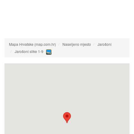
Mapa Hrvatske (map.com.hr)
Naseljeno mjesto
Jarošoni
Jarošoni slike 1-9