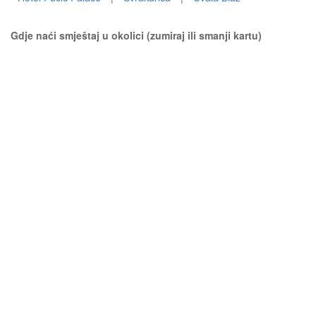
Gdje naći smještaj u okolici (zumiraj ili smanji kartu)