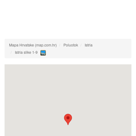
Mapa Hrvatske (map.com.hr)
Poluotok
Istria
Istria slike 1-9