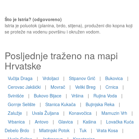
Što je Istria? (odgovoreno)
Istria je poluotok (planina, brdo, stijena), produženi dio kopna koji
se proteže na vodenu površinu i okružen vodom.
Posljednje traženo na mapi
Hrvatske
Vučija Draga
|
Vrdoljaci
|
Stipanov Grič
|
Bukovica
|
Cerovac Jakšićki
|
Movrač
|
Veliki Breg
|
Crnica
|
Svinišće
|
Bukovo Bijace
|
Vršina
|
Rujina Voda
|
Gornje Selište
|
Stanica Kukača
|
Bujinjska Reka
|
Zalužje
|
Uvala Žuljana
|
Konavočica
|
Mamuzin Vrh
|
Vrbanica
|
Antovo
|
Glavica
|
Kašina
|
Lovačka Kuća
Debelo Brdo
|
Mlatinjski Potok
|
Tuk
|
Vrata Kosa
|