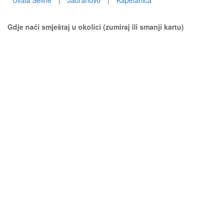
Uvala Seline
|
Jadranovo
|
Kapetanica
Gdje naći smještaj u okolici (zumiraj ili smanji kartu)