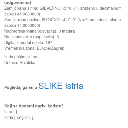
(odgovoreno)
Zemljopisna širina: SJEVERNO 45° 0' 0" (izraženo u decimalnom
zapisu 45.0000000)
Zemljopisna dužina: ISTOČNO 14° 0' 0" (izraženo u decimalnom
zapisu 14.0000000)
Nadmorska visina (elevacija):
0 metara
Broj stanovnika (populacija): 0
Digitalni model reljefa: 197
Vremenska zona: Europe/Zagreb.
Istria
poštanski broj:
Država:
Hrvatska
SLIKE Istria
Pogledaj galeriju
Koji se dodatni nazivi koriste?
Istra [ ]
Istria [ English, ]