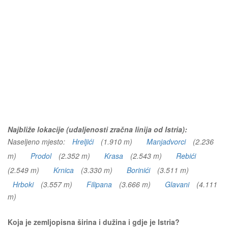
Najbliže lokacije (udaljenosti zračna linija od Istria):
Naseljeno mjesto:
Hreljići
(1.910 m)
Manjadvorci
(2.236
m)
Prodol
(2.352 m)
Krasa
(2.543 m)
Rebići
(2.549 m)
Krnica
(3.330 m)
Borinići
(3.511 m)
Hrboki
(3.557 m)
Filipana
(3.666 m)
Glavani
(4.111
m)
Koja je zemljopisna širina i dužina i gdje je Istria?